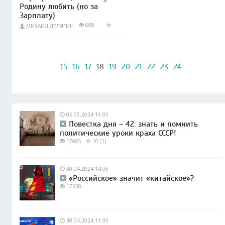
Родину любить (но за
Зарплату)
688
МИХАИЛ ДЕЛЯГИН
15
16
17
18
19
20
21
22
23
24
05.05.2024 11:05
Повестка дня – 42: знать и помнить
политические уроки краха СССР!
17665
10 (1)
30.04.2024 14:05
«Российское» значит «китайское»?
17338
30.04.2024 11:05