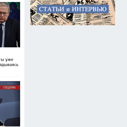
ты уже
лядываясь