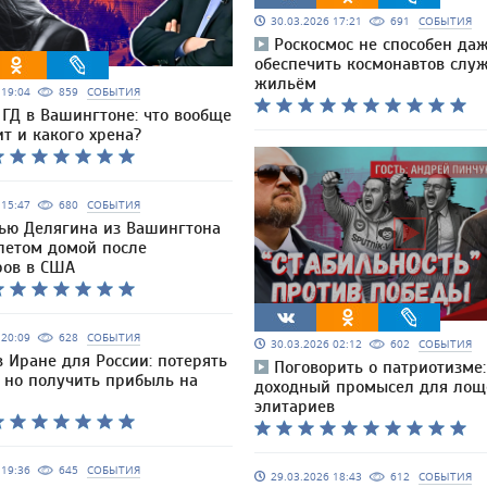
30.03.2026 17:21
691
СОБЫТИЯ
Роскосмос не способен да
обеспечить космонавтов слу
жильём
6 19:04
859
СОБЫТИЯ
ГД в Вашингтоне: что вообще
т и какого хрена?
6 15:47
680
СОБЫТИЯ
ью Делягина из Вашингтона
летом домой после
ров в США
6 20:09
628
СОБЫТИЯ
30.03.2026 02:12
602
СОБЫТИЯ
в Иране для России: потерять
Поговорить о патриотизме
, но получить прибыль на
доходный промысел для лощ
элитариев
6 19:36
645
СОБЫТИЯ
29.03.2026 18:43
612
СОБЫТИЯ