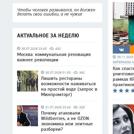
Чтобы человек развивался, он должен
делать свои ошибки, а не чужие
АКТУАЛЬНОЕ ЗА НЕДЕЛЮ
30.07.2026 23:45
432
Москва: коммунальная реновация
30.11.202
важнее революции
МАТЕРИАЛЫ 
Как спаст
30.07.2026 01:35
362
уничтоже
Лишить рестораны
рамках КР
возможности наживаться
практико
на простой воде (запрос в
Минпромторг)
31.07.2026 23:43
320
Почему атаковали
Wildberries, а не OZON:
экономика или элитные
разборки?