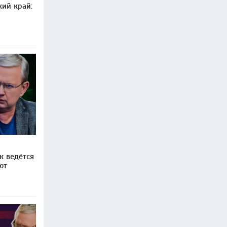
ий край:
к ведётся
ют