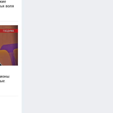
кие
ья воля
гионы
ные