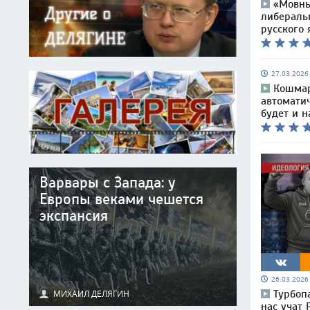
«Мовны
либераль
русского 
27.03.202
Кошмар
автомати
будет и н
Варвары с Запада: у
Европы веками чешется
экспансия
26.03.202
Турбоп
МИХАИЛ ДЕЛЯГИН
нас учат 