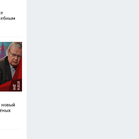
же
жебным
: новый
ёных