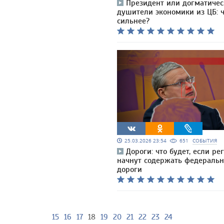
Президент или догматичес
душители экономики из ЦБ: ч
сильнее?
25.03.2026 23:54
651
СОБЫТИЯ
Дороги: что будет, если ре
начнут содержать федераль
дороги
15
16
17
18
19
20
21
22
23
24