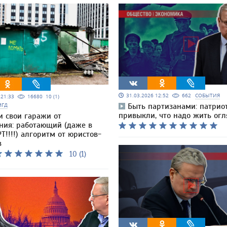
31.03.2026 12:52
662
СОБЫТИЯ
5 21:33
16680
10 (1)
МГД
Быть партизанами: патрио
привыкли, что надо жить ог
и свои гаражи от
ния: работающий (даже в
Т!!!!) алгоритм от юристов-
в
10 (1)