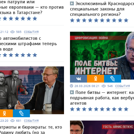
е» патрули или
Эксклюзивный Краснодарск
ные евролеваки — кто против
специальные законы для
языка в Татарстане?
специального региона?
6 21:12
585
СОБЫТИЯ
 автомобилистов с
ческими штрафами теперь
а воде
28.03.2026 08:21
546
СОБЫТИЯ
Поле битвы — интернет: ка
подрывная работа, как вербу
агентов
6 23:20
681
СОБЫТИЯ
атриоты и бюрократы: те, кто
Родину любить (но за