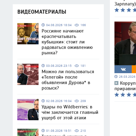
Зарплату)
ВИДЕОМАТЕРИАЛЫ
04.08.2026 18:04
166
Россияне начинают
«распечатывать
кубышки»: стоит ли
радоваться оживлению
рынка?
03.08.2026 23:15
181
Можно ли пользоваться
«Телегой» после
26.03.202
объявления Дурова* в
Корруп
розыск?
приравни
02.08.2026 16:04
209
Удары по Wildberries: в
чём заключается главный
ущерб от этой атаки
01.08.2026 19:51
210