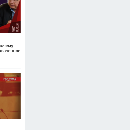
почему
ахваченное