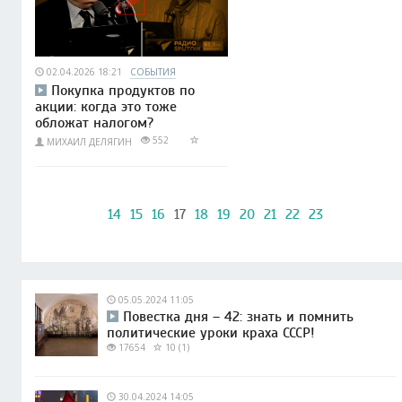
02.04.2026 18:21
СОБЫТИЯ
Покупка продуктов по
акции: когда это тоже
обложат налогом?
552
МИХАИЛ ДЕЛЯГИН
14
15
16
17
18
19
20
21
22
23
05.05.2024 11:05
Повестка дня – 42: знать и помнить
политические уроки краха СССР!
17654
10 (1)
30.04.2024 14:05