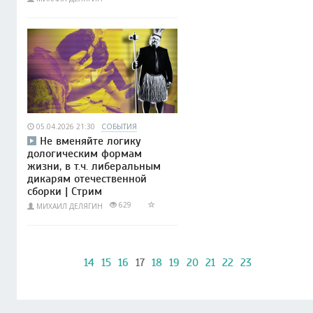
05.04.2026 21:30
СОБЫТИЯ
Не вменяйте логику
дологическим формам
жизни, в т.ч. либеральным
дикарям отечественной
сборки | Стрим
629
МИХАИЛ ДЕЛЯГИН
14
15
16
17
18
19
20
21
22
23