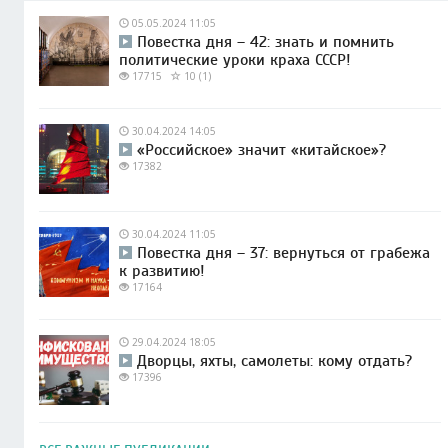
05.05.2024 11:05
Повестка дня – 42: знать и помнить
политические уроки краха СССР!
17715
10 (1)
30.04.2024 14:05
«Российское» значит «китайское»?
17382
30.04.2024 11:05
Повестка дня – 37: вернуться от грабежа
к развитию!
17164
29.04.2024 18:05
Дворцы, яхты, самолеты: кому отдать?
17396