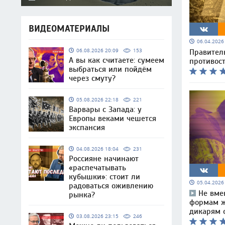
ВИДЕОМАТЕРИАЛЫ
06.04.202
06.08.2026 20:09
153
Правител
А вы как считаете: сумеем
противос
выбраться или пойдём
через смуту?
05.08.2026 22:18
221
Варвары с Запада: у
Европы веками чешется
экспансия
04.08.2026 18:04
231
Россияне начинают
«распечатывать
кубышки»: стоит ли
05.04.202
радоваться оживлению
Не вме
рынка?
формам ж
дикарям о
03.08.2026 23:15
246