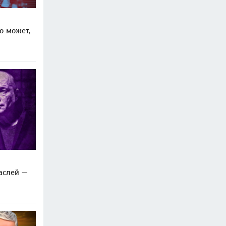
о может,
аслей —