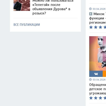
Можно ли пользоваться
«Телегой» после
объявления Дурова* в
03.04.202
розыск?
Минэк 
функции 
регионам
ВСЕ ПУБЛИКАЦИИ
03.04.202
Обращени
детское 
угрожающ