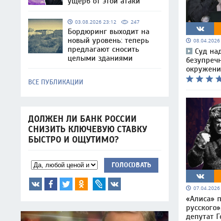
ущерб от этой атаки
03.08.2026 23:12
247
Бордюринг выходит на
новый уровень: теперь
08.04.202
предлагают сносить
Суд над
целыми зданиями
безупреч
окружени
ВСЕ ПУБЛИКАЦИИ
ДОЛЖЕН ЛИ БАНК РОССИИ
СНИЗИТЬ КЛЮЧЕВУЮ СТАВКУ
БЫСТРО И ОЩУТИМО?
ГОЛОСОВАТЬ
07.04.202
«Алиса» 
русского»
депутат 