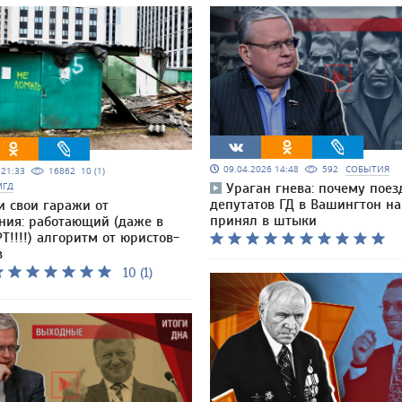
09.04.2026 14:48
592
СОБЫТИЯ
5 21:33
16862
10 (1)
МГД
Ураган гнева: почему поез
депутатов ГД в Вашингтон н
и свои гаражи от
принял в штыки
ния: работающий (даже в
Т!!!!) алгоритм от юристов-
в
10 (1)