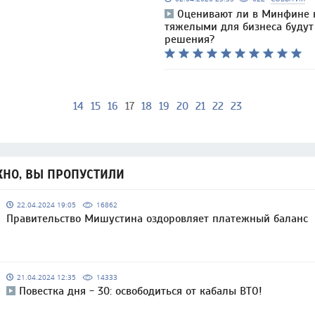
Оценивают ли в Минфине 
тяжелыми для бизнеса будут
решения?
14
15
16
17
18
19
20
21
22
23
НО, ВЫ ПРОПУСТИЛИ
22.04.2024 19:05
16862
Правительство Мишустина оздоровляет платежный баланс
21.04.2024 12:35
14333
Повестка дня - 30: освободиться от кабалы ВТО!