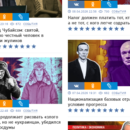
08.04.2026 22:58
730
СОБЫТИЯ
Налог должен платить тот, кт
а не тот, с кого легче содрать
6 23:16
672
СОБЫТИЯ
 Чубайсом: святой,
но честный человек в
и жуликов
07.04.2026 19:31
682
СОБЫТИЯ
Национализация базовых отр
условие прогресса
6 22:48
689
СОБЫТИЯ
продолжает рисовать «злого
, но не «украинца», убедился
Госдумы