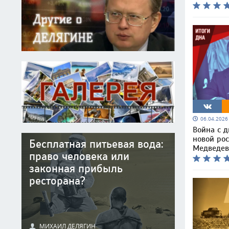
06.04.202
Война с д
новой рос
Бесплатная питьевая вода:
Медведе
право человека или
законная прибыль
ресторана?
МИХАИЛ ДЕЛЯГИН