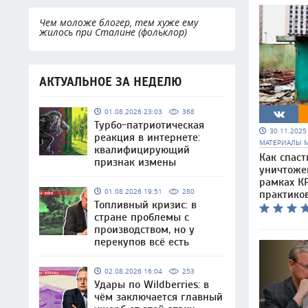
Чем моложе блогер, тем хуже ему
жилось при Сталине (фольклор)
АКТУАЛЬНОЕ ЗА НЕДЕЛЮ
01.08.2026 23:03
368
Турбо-патриотическая
30.11.202
реакция в интернете:
МАТЕРИАЛЫ 
квалифицирующий
Как спаст
признак измены
уничтоже
рамках КР
01.08.2026 19:51
280
практико
Топливный кризис: в
стране проблемы с
производством, но у
перекупов всё есть
02.08.2026 16:04
253
Удары по Wildberries: в
чём заключается главный