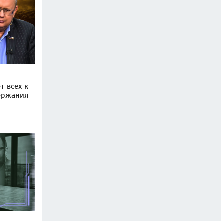
т всех к
держания