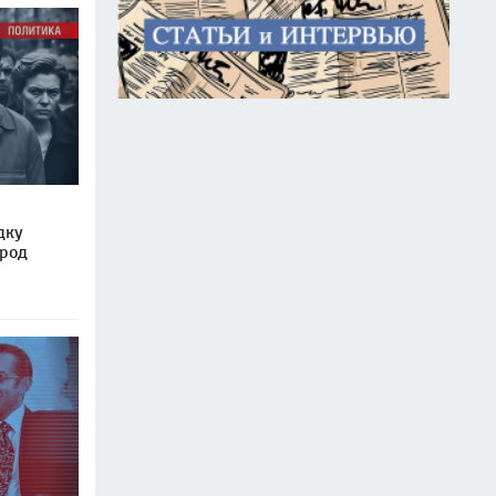
дку
арод