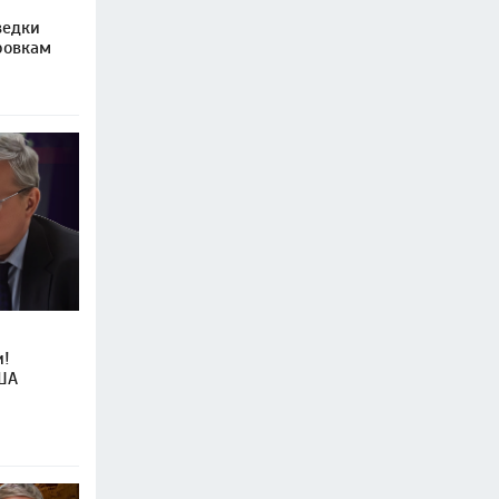
ведки
ровкам
и!
ША