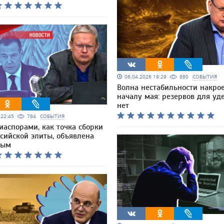
06.04.2026 19:29
880
СОБЫТИЯ
Волна нестабильности накрое
началу мая: резервов для у
нет
6 22:45
784
СОБЫТИЯ
иаспорами, как точка сборки
сийской элиты, объявлена
вым