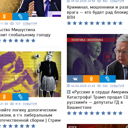
05.04.2026 23:58
682
СОБЫТИЯ
Криминал, мошенники и раз
врага — кто будет рад блоки
ВПН
6 11:56
727
СОБЫТИЯ
ьство Мишустина
тоит глобальному голоду
04.04.2026 22:43
584
СОБЫТИЯ
«Русские в сердце Америк
Катастрофа! Трамп продал С
русским!» — депутаты ГД в
6 21:30
618
СОБЫТИЯ
Вашингтоне
няйте логику дологическим
изни, в т.ч. либеральным
течественной сборки | Стрим