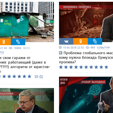
15.04.2026 22:52
665
СОБЫТИЯ
5 21:33
16908
10 (1)
МГД
Проблема глобального мас
кому нужна блокада Ормузск
и свои гаражи от
пролива?
ния: работающий (даже в
Т!!!!) алгоритм от юристов-
в
10 (1)