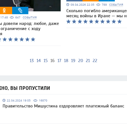
09.04.2026 22:35
789
СОБЫТИЯ
Сколько погибло американце
месяц войны в Иране — мы н
6 17:48
647
СОБЫТИЯ
ы довели народ: любое, даже
 ограничение с ходу
ся
13
14
15
16
17
18
19
20
21
22
НО, ВЫ ПРОПУСТИЛИ
22.04.2024 19:05
16870
Правительство Мишустина оздоровляет платежный баланс