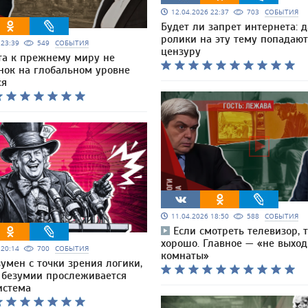
12.04.2026 22:37
703
СОБЫТИЯ
Будет ли запрет интернета: 
ролики на эту тему попадают
6 23:39
549
СОБЫТИЯ
цензуру
та к прежнему миру не
нок на глобальном уровне
ся
11.04.2026 18:50
588
СОБЫТИЯ
Если смотреть телевизор, 
хорошо. Главное — «не выход
6 20:14
700
СОБЫТИЯ
комнаты»
умен с точки зрения логики,
м безумии прослеживается
истема