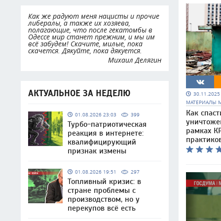
Как же радуют меня нацисты и прочие
либералы, а также их хозяева,
полагающие, что после гекатомбы в
Одессе мир станет прежним, и мы им
всё забудем! Скачите, милые, пока
скачется. Дякуйте, пока дякуется.
Михаил Делягин
АКТУАЛЬНОЕ ЗА НЕДЕЛЮ
30.11.202
МАТЕРИАЛЫ 
Как спаст
01.08.2026 23:03
399
уничтоже
Турбо-патриотическая
рамках КР
реакция в интернете:
практико
квалифицирующий
признак измены
01.08.2026 19:51
297
Топливный кризис: в
стране проблемы с
производством, но у
перекупов всё есть