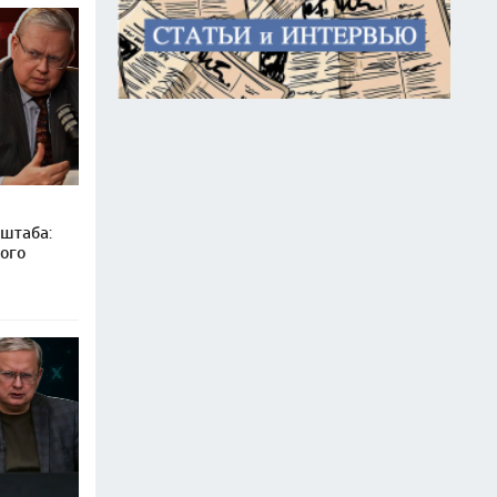
штаба:
ого