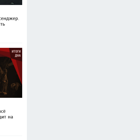
сенджер.
ть
всё
дит на