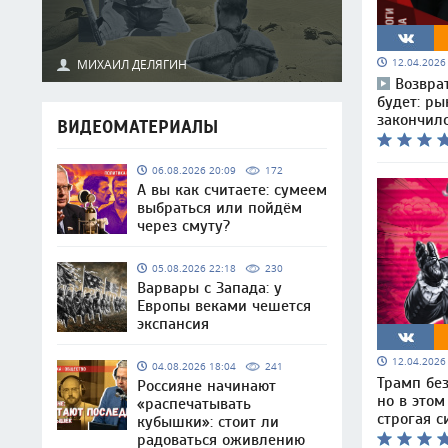
МИХАИЛ ДЕЛЯГИН
12.04.202
Возвра
будет: ры
закончил
ВИДЕОМАТЕРИАЛЫ
06.08.2026 20:09
172
А вы как считаете: сумеем
выбраться или пойдём
через смуту?
05.08.2026 22:18
230
Варвары с Запада: у
Европы веками чешется
экспансия
12.04.202
04.08.2026 18:04
241
Трамп без
Россияне начинают
но в это
«распечатывать
строгая с
кубышки»: стоит ли
радоваться оживлению