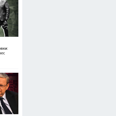
вки:
нес