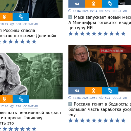
15.04.2026 15:34
559
СОБЫТИЯ
Маск запускает новый мес
А Минцифры готовится вводи
6 18:19
560
СОБЫТИЯ
цензуру ИИ
я Россия» спасла
ество по «схеме Долиной»
13.04.2026 22:58
574
СОБЫТИЯ
Россиян гонят в бедность: 
6 17:16
736
СОБЫТИЯ
большая часть заработка ухо
овышать пенсионный возраст
еду
гин просит Голикову
ть это