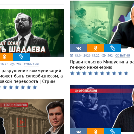
13.04.2026 15:22
562
СОБЫТИЯ
Правительство Мишустина ра
6 16:25
702
СОБЫТИЯ
генную инженерию
 разрушение коммуникаций
может быть супербизнесом, а
овкой переворота | Стрим