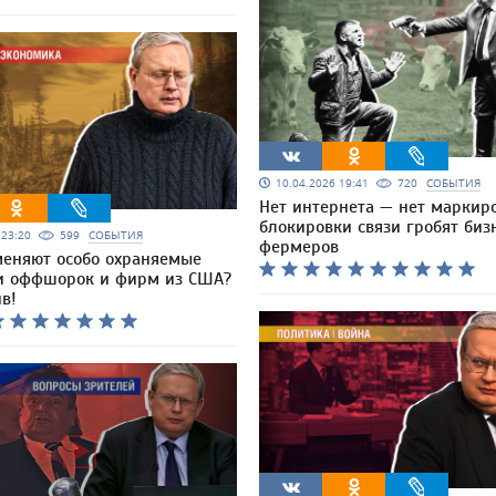
10.04.2026 19:41
720
СОБЫТИЯ
Нет интернета — нет маркиро
блокировки связи гробят биз
6 23:20
599
СОБЫТИЯ
фермеров
меняют особо охраняемые
и оффшорок и фирм из США?
в!