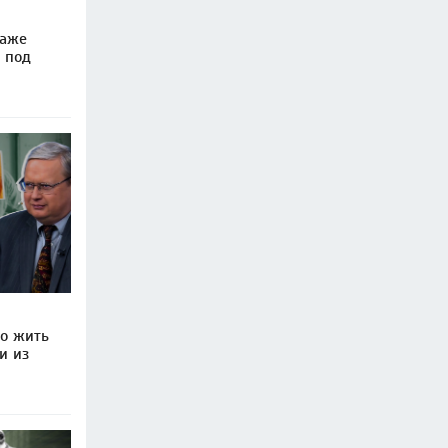
даже
 под
то жить
и из