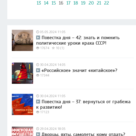
13
14
15
16
17
18
19
20
21
22
05.05.2024 11:05
Повестка дня – 42: знать и помнить
политические уроки краха СССР!
17674
10 (1)
30.04.2024 14:05
«Российское» значит «китайское»?
17344
30.04.2024 11:05
Повестка дня – 37: вернуться от грабежа
к развитию!
17123
29.04.2024 18:05
Дворцы, яхты, самолеты: кому отдать?