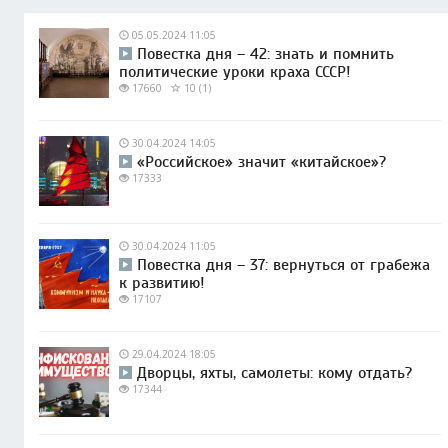
05.05.2024 11:05
Повестка дня – 42: знать и помнить
политические уроки краха СССР!
17660
10 (1)
30.04.2024 14:05
«Российское» значит «китайское»?
17333
30.04.2024 11:05
Повестка дня – 37: вернуться от грабежа
к развитию!
17107
29.04.2024 18:05
Дворцы, яхты, самолеты: кому отдать?
17344