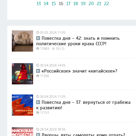
13
14
15
16
17
18
19
20
21
22
05.05.2024 11:05
Повестка дня – 42: знать и помнить
политические уроки краха СССР!
17683
10 (1)
30.04.2024 14:05
«Российское» значит «китайское»?
17350
30.04.2024 11:05
Повестка дня – 37: вернуться от грабежа
к развитию!
17131
29.04.2024 18:05
Дворцы, яхты, самолеты: кому отдать?