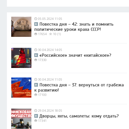
05.05.2024 11:05
Повестка дня – 42: знать и помнить
политические уроки краха СССР!
17654
10 (1)
30.04.2024 14:05
«Российское» значит «китайское»?
17330
30.04.2024 11:05
Повестка дня – 37: вернуться от грабежа
к развитию!
17100
29.04.2024 18:05
Дворцы, яхты, самолеты: кому отдать?
17341