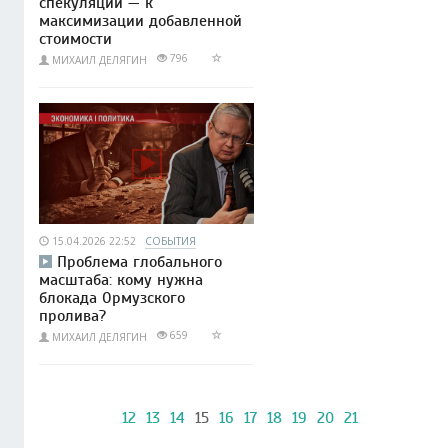
спекуляций — к
максимизации добавленной
стоимости
796
МИХАИЛ ДЕЛЯГИН
15.04.2026 22:52
СОБЫТИЯ
Проблема глобального
масштаба: кому нужна
блокада Ормузского
пролива?
659
МИХАИЛ ДЕЛЯГИН
12
13
14
15
16
17
18
19
20
21