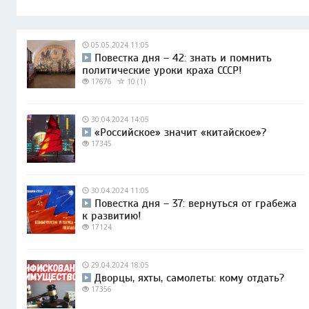
05.05.2024 11:05
Повестка дня – 42: знать и помнить
политические уроки краха СССР!
17676
10 (1)
30.04.2024 14:05
«Российское» значит «китайское»?
17345
30.04.2024 11:05
Повестка дня – 37: вернуться от грабежа
к развитию!
17124
29.04.2024 18:05
Дворцы, яхты, самолеты: кому отдать?
17356