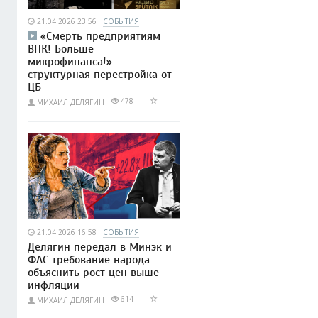
21.04.2026 23:56
СОБЫТИЯ
«Смерть предприятиям
ВПК! Больше
микрофинанса!» —
структурная перестройка от
ЦБ
478
МИХАИЛ ДЕЛЯГИН
21.04.2026 16:58
СОБЫТИЯ
Делягин передал в Минэк и
ФАС требование народа
объяснить рост цен выше
инфляции
614
МИХАИЛ ДЕЛЯГИН