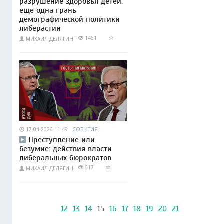
разрушение здоровья детей:
еще одна грань
демографической политики
либерастии
1461
МИХАИЛ ДЕЛЯГИН
17.04.2026 11:49
СОБЫТИЯ
Преступление или
безумие: действия власти
либеральных бюрократов
617
МИХАИЛ ДЕЛЯГИН
12
13
14
15
16
17
18
19
20
21