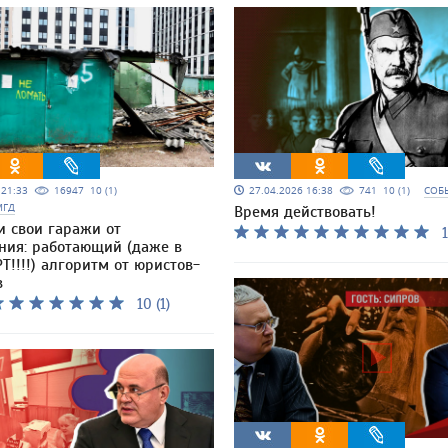
5 21:33
16947
10 (1)
27.04.2026 16:38
741
10 (1)
СОБ
МГД
Время действовать!
и свои гаражи от
1
ния: работающий (даже в
Т!!!!) алгоритм от юристов-
в
10 (1)