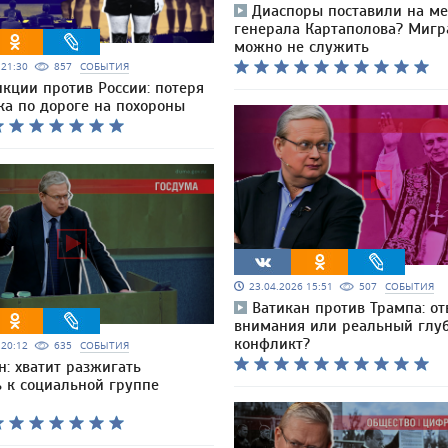
Диаспоры поставили на ме
генерала Картаполова? Мигр
можно не служить
6 21:30
857
СОБЫТИЯ
кции против России: потеря
ка по дороге на похороны
23.04.2026 15:51
507
СОБЫТИЯ
Ватикан против Трампа: о
внимания или реальный глу
конфликт?
6 20:12
635
СОБЫТИЯ
н: хватит разжигать
ь к социальной группе