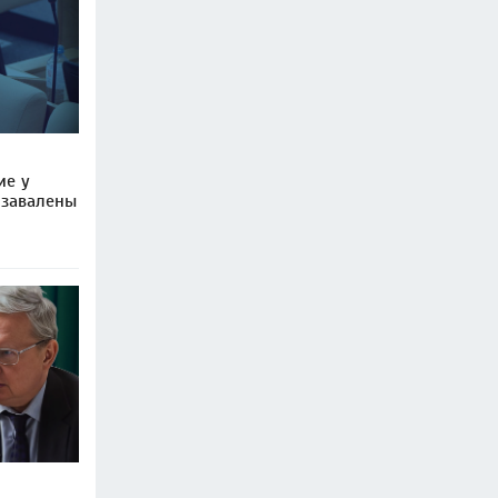
ие у
 завалены