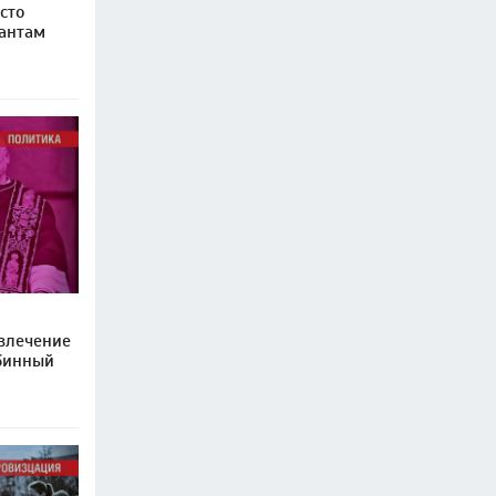
сто
антам
твлечение
бинный