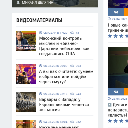
МИХАИЛ ДЕЛЯГИН
24.04.202
ВИДЕОМАТЕРИАЛЫ
Новые сан
гривенни
СЕГОДНЯ В 17:29
45
Масонский контроль
мыслей и «бизнес-
Царствие небесное»: как
создавались США
06.08.2026 20:09
203
А вы как считаете: сумеем
выбраться или пойдём
через смуту?
05.08.2026 22:18
243
Варвары с Запада: у
23.04.202
Европы веками чешется
Деляги
экспансия
ненавист
«власть»!
04.08.2026 18:04
252
Россияне начинают