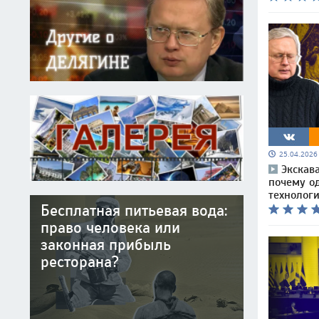
25.04.202
Экскав
почему о
технолог
Бесплатная питьевая вода:
право человека или
законная прибыль
ресторана?