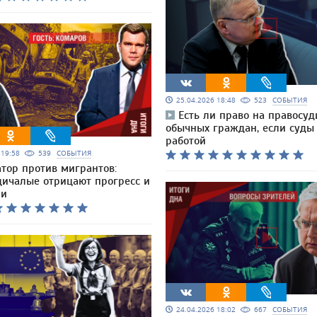
25.04.2026 18:48
523
СОБЫТИЯ
Есть ли право на правосуд
обычных граждан, если суды
работой
6 19:58
539
СОБЫТИЯ
атор против мигрантов:
дичалые отрицают прогресс и
ии
24.04.2026 18:02
667
СОБЫТИЯ