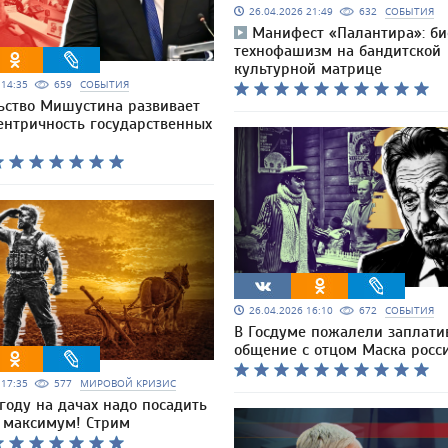
26.04.2026 21:49
632
СОБЫТИЯ
Манифест «Палантира»: би
технофашизм на бандитской
культурной матрице
6 14:35
659
СОБЫТИЯ
ьство Мишустина развивает
ентричность государственных
26.04.2026 16:10
672
СОБЫТИЯ
В Госдуме пожалели заплати
общение с отцом Маска росс
6 17:35
577
МИРОВОЙ КРИЗИС
 году на дачах надо посадить
ь максимум! Стрим