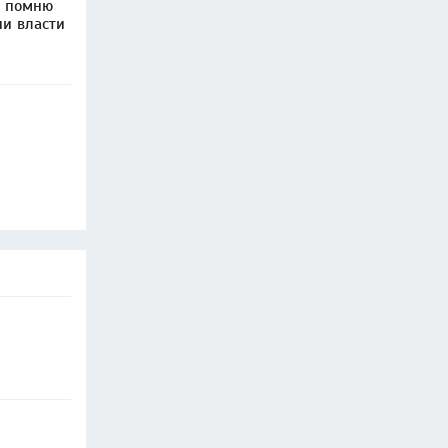
е помню
ии власти