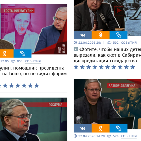
22.04.2026 20:11
592
СОБЫТИЯ
«Хотите, чтобы наших дете
вырезали, как скот в Сибири
дискредитации государства
6 12:05
854
СОБЫТИЯ
улин: помощник президента
 на Боню, но не видит форум
22.04.2026 14:28
524
СОБЫТИЯ