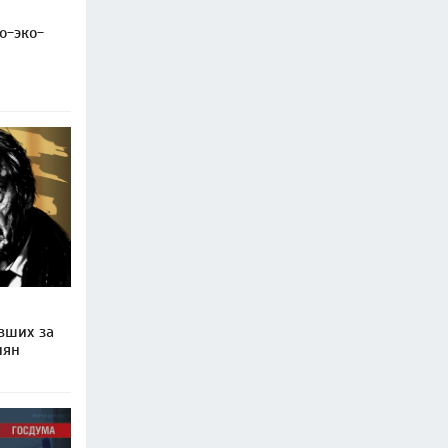
о-эко-
вших за
иян