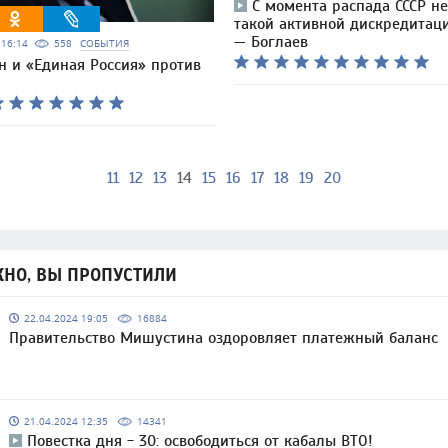
С момента распада СССР н
такой активной дискредитац
— Боглаев
6 16:14
558
СОБЫТИЯ
 и «Единая Россия» против
11
12
13
14
15
16
17
18
19
20
НО, ВЫ ПРОПУСТИЛИ
22.04.2024 19:05
16884
Правительство Мишустина оздоровляет платежный баланс
21.04.2024 12:35
14341
Повестка дня - 30: освободиться от кабалы ВТО!