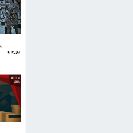
й
» — плоды