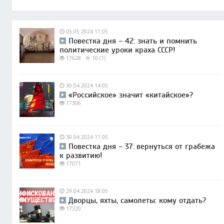
05.05.2024 11:05
Повестка дня – 42: знать и помнить
политические уроки краха СССР!
17628
10 (1)
30.04.2024 14:05
«Российское» значит «китайское»?
17306
30.04.2024 11:05
Повестка дня – 37: вернуться от грабежа
к развитию!
17071
29.04.2024 18:05
Дворцы, яхты, самолеты: кому отдать?
17320