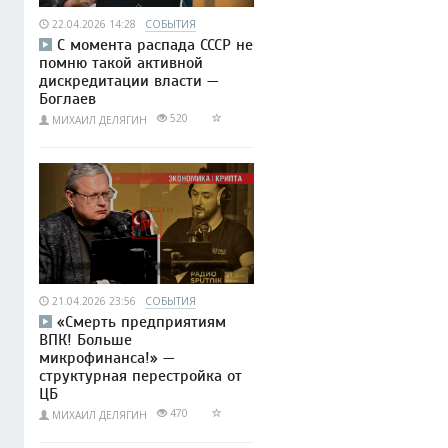
22.04.2026 14:28
СОБЫТИЯ
С момента распада СССР не
помню такой активной
дискредитации власти —
Боглаев
520
МИХАИЛ ДЕЛЯГИН
21.04.2026 23:56
СОБЫТИЯ
«Смерть предприятиям
ВПК! Больше
микрофинанса!» —
структурная перестройка от
ЦБ
470
МИХАИЛ ДЕЛЯГИН