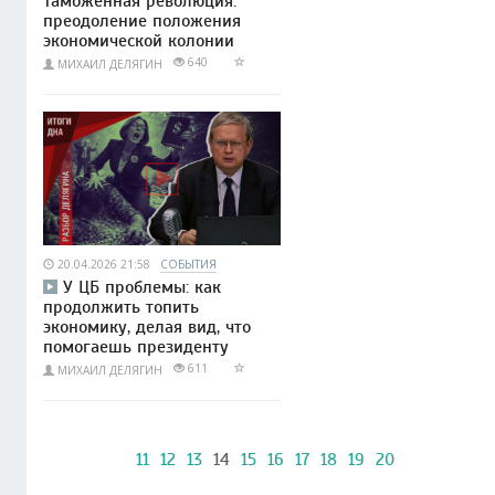
Таможенная революция:
преодоление положения
экономической колонии
640
МИХАИЛ ДЕЛЯГИН
20.04.2026 21:58
СОБЫТИЯ
У ЦБ проблемы: как
продолжить топить
экономику, делая вид, что
помогаешь президенту
611
МИХАИЛ ДЕЛЯГИН
11
12
13
14
15
16
17
18
19
20