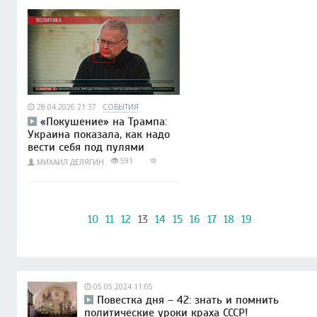
28.04.2026 21:37
СОБЫТИЯ
«Покушение» на Трампа:
Украина показала, как надо
вести себя под пулями
591
МИХАИЛ ДЕЛЯГИН
10
11
12
13
14
15
16
17
18
19
05.05.2024 11:05
Повестка дня – 42: знать и помнить
политические уроки краха СССР!