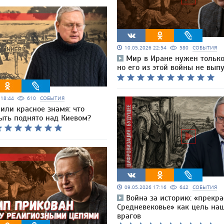
10.05.2026 22:54
580
СОБЫТИЯ
Мир в Иране нужен только
но его из этой войны не выпу
6 18:44
610
СОБЫТИЯ
или красное знамя: что
ыть поднято над Киевом?
09.05.2026 17:16
642
СОБЫТИЯ
Война за историю: «прекра
Средневековье» как цель на
врагов