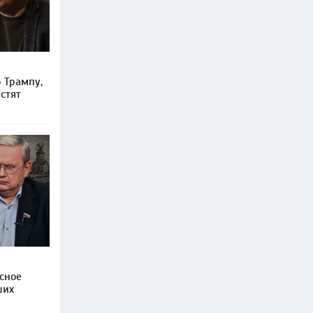
 Трампу,
стят
сное
ших