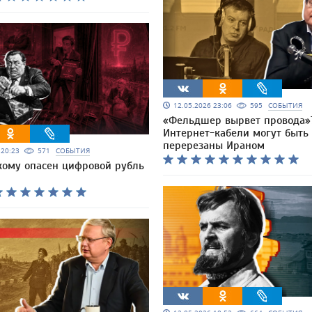
12.05.2026 23:06
595
СОБЫТИЯ
«Фельдшер вырвет провода»
Интернет-кабели могут быть
перерезаны Ираном
6 20:23
571
СОБЫТИЯ
кому опасен цифровой рубль