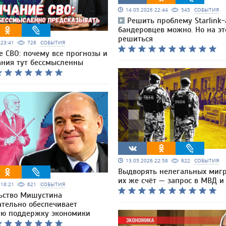
14.05.2026 22:44
545
СОБЫТИЯ
Решить проблему Starlink-
бандеровцев можно. Но на эт
решиться
6 23:41
726
СОБЫТИЯ
 СВО: почему все прогнозы и
ания тут бессмысленны
13.05.2026 22:58
622
СОБЫТИЯ
Выдворять нелегальных мигр
их же счёт — запрос в МВД 
6 18:21
621
СОБЫТИЯ
ьство Мишустина
ательно обеспечивает
ю поддержку экономики