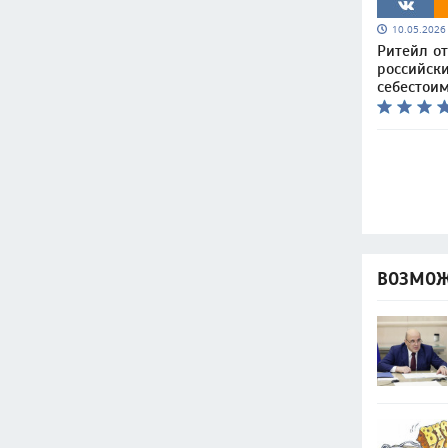
10.05.202
Ритейл о
российск
себестоим
ВОЗМОЖ