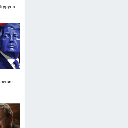
Итурупа
ачение