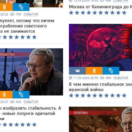
12.05.2026 18:53
664
СОБЫТИЯ
Москва от Калининграда до 
6 22:22
700
СОБЫТИЯ
лупеет, потому что ничем
зграбления советского
а не занимается
11.05.2026 20:58
668
СОБЫТИЯ
В чем именно глобальное зн
иранской войны
6 22:07
542
СОБЫТИЯ
 изобразить стабильность. А
— новые лозунги одичалой
ии