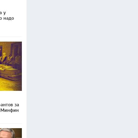
а у
о надо
антов за
и Минфин