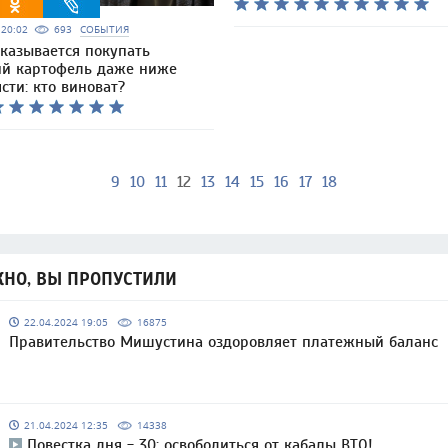
6 20:02
693
СОБЫТИЯ
тказывается покупать
ий картофель даже ниже
сти: кто виноват?
9
10
11
12
13
14
15
16
17
18
НО, ВЫ ПРОПУСТИЛИ
22.04.2024 19:05
16875
Правительство Мишустина оздоровляет платежный баланс
21.04.2024 12:35
14338
Повестка дня - 30: освободиться от кабалы ВТО!