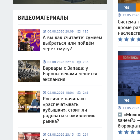
12.05.202
ВИДЕОМАТЕРИАЛЫ
Система г
кроме ра
06.08.2026 20:09
185
наследств
А вы как считаете: сумеем
выбраться или пойдём
через смуту?
05.08.2026 22:18
236
Варвары с Запада: у
Европы веками чешется
экспансия
04.08.2026 18:04
246
Россияне начинают
«распечатывать
11.05.202
кубышки»: стоит ли
«Можно
радоваться оживлению
зачем?» 
рынка?
бюрократ
03.08.2026 23:15
261