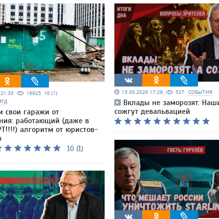
15.05.2026 17:29
527
СОБЫТИЯ
5 21:33
16925
10 (1)
МГД
Вклады не заморозят. Наш
сожгут девальвацией
и свои гаражи от
ния: работающий (даже в
Т!!!!) алгоритм от юристов-
в
10 (1)