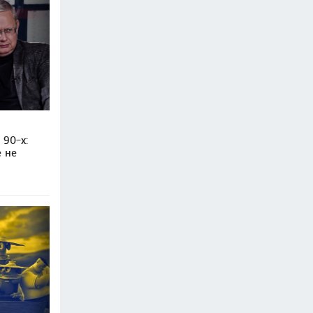
 90-х:
е не