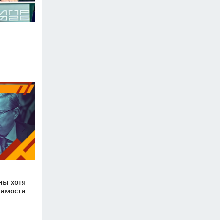
ны хотя
димости