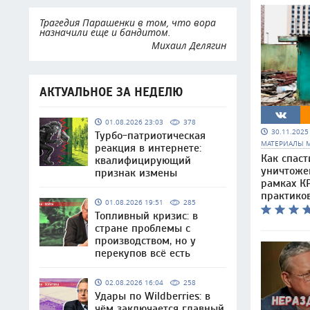
Трагедия Парашенки в том, что вора
назначили еще и бандитом.
Михаил Делягин
АКТУАЛЬНОЕ ЗА НЕДЕЛЮ
01.08.2026 23:03
378
30.11.202
Турбо-патриотическая
МАТЕРИАЛЫ 
реакция в интернете:
Как спаст
квалифицирующий
уничтоже
признак измены
рамках КР
практико
01.08.2026 19:51
285
Топливный кризис: в
стране проблемы с
производством, но у
перекупов всё есть
02.08.2026 16:04
258
Удары по Wildberries: в
чём заключается главный