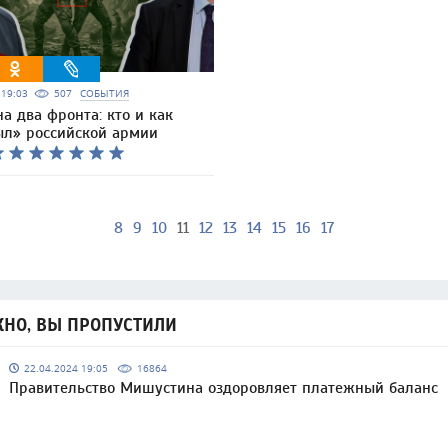
6 19:03
507
СОБЫТИЯ
а два фронта: кто и как
тыл» российской армии
8
9
10
11
12
13
14
15
16
17
НО, ВЫ ПРОПУСТИЛИ
22.04.2024 19:05
16864
Правительство Мишустина оздоровляет платежный баланс