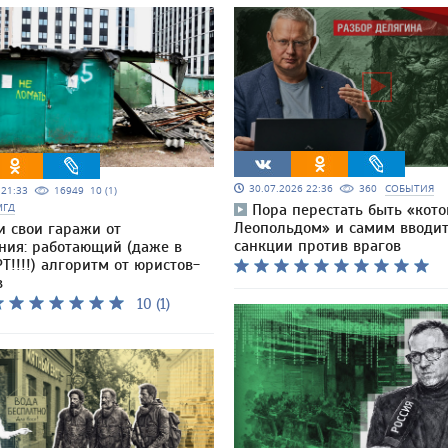
30.07.2026 22:36
360
СОБЫТИЯ
5 21:33
16949
10 (1)
МГД
Пора перестать быть «кот
Леопольдом» и самим вводи
и свои гаражи от
санкции против врагов
ния: работающий (даже в
Т!!!!) алгоритм от юристов-
в
10 (1)