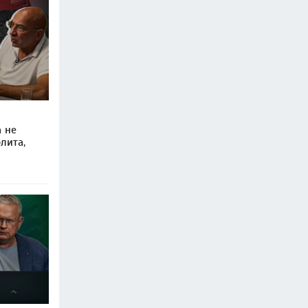
а не
лита,