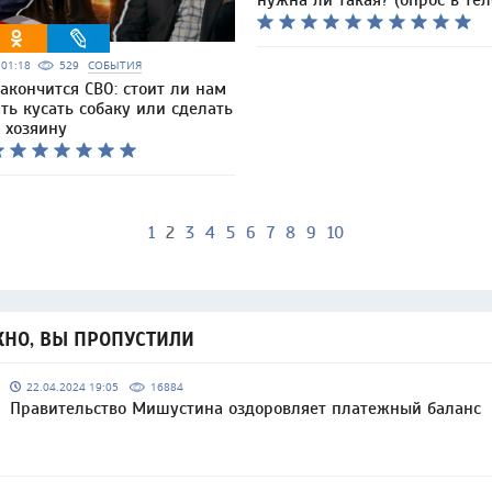
нужна ли такая? (опрос в тел
6 01:18
529
СОБЫТИЯ
закончится СВО: стоит ли нам
ь кусать собаку или сделать
 хозяину
1
2
3
4
5
6
7
8
9
10
НО, ВЫ ПРОПУСТИЛИ
22.04.2024 19:05
16884
Правительство Мишустина оздоровляет платежный баланс