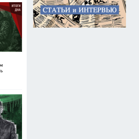
ом
ть