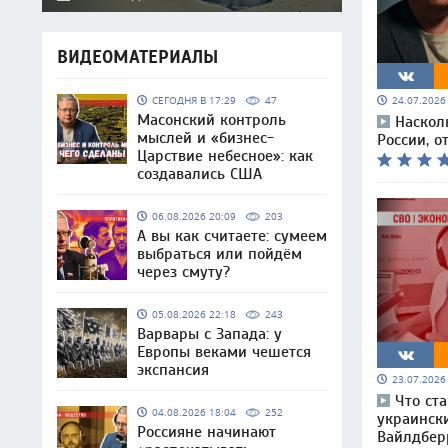
ВИДЕОМАТЕРИАЛЫ
СЕГОДНЯ В 17:29
47
24.07.202
Масонский контроль
Наскол
мыслей и «бизнес-
России, о
Царствие небесное»: как
создавались США
06.08.2026 20:09
203
А вы как считаете: сумеем
выбраться или пойдём
через смуту?
05.08.2026 22:18
243
Варвары с Запада: у
Европы веками чешется
экспансия
23.07.202
Что ст
04.08.2026 18:04
252
украинск
Россияне начинают
Вайлдбер