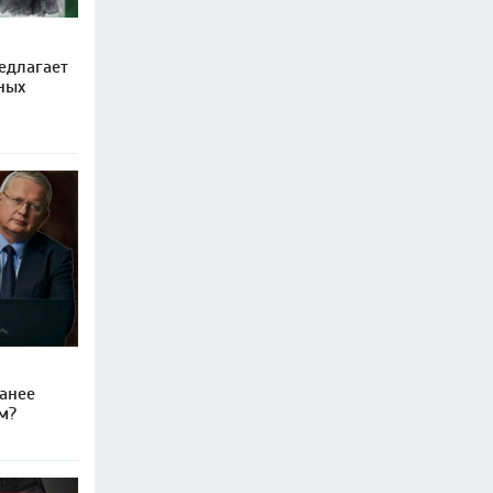
едлагает
ных
ранее
м?