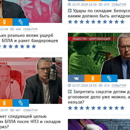
23.07.2026 23:43
473
СОБЫТИЯ
Удары по складам: Белоусо
каким должно быть антидро
6 22:49
436
СОБЫТИЯ
ько реально велик ущерб
т БПЛА и ракет бандеровцев
22.07.2026 23:53
314
СОБЫТИЯ
Запретить соцсети детям до
уголовное дело уже можно, а 
нельзя?
6 23:07
491
СОБЫТИЯ
анет следующей целью
их БПЛА после НПЗ и складов
риз?