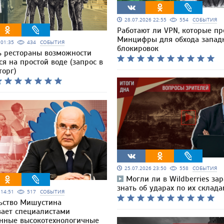
28.07.2026 22:55
554
СОБЫТИЯ
Работают ли VPN, которые пр
Минцифры для обхода запад
6 01:35
434
СОБЫТИЯ
блокировок
 рестораны возможности
я на простой воде (запрос в
орг)
25.07.2026 23:50
558
СОБЫТИЯ
Могли ли в Wildberries за
знать об ударах по их склада
6 14:51
517
СОБЫТИЯ
ьство Мишустина
вает специалистами
енные высокотехнологичные