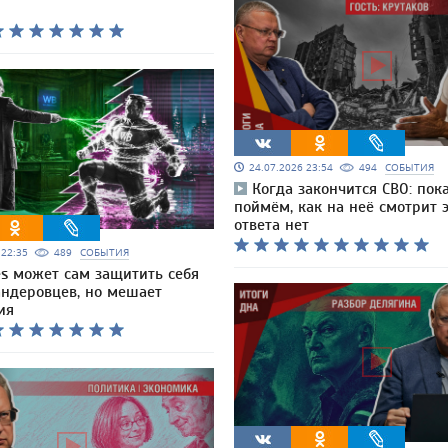
24.07.2026 23:54
494
СОБЫТИЯ
Когда закончится СВО: пок
поймём, как на неё смотрит э
ответа нет
6 22:35
489
СОБЫТИЯ
es может сам защитить себя
андеровцев, но мешает
ия