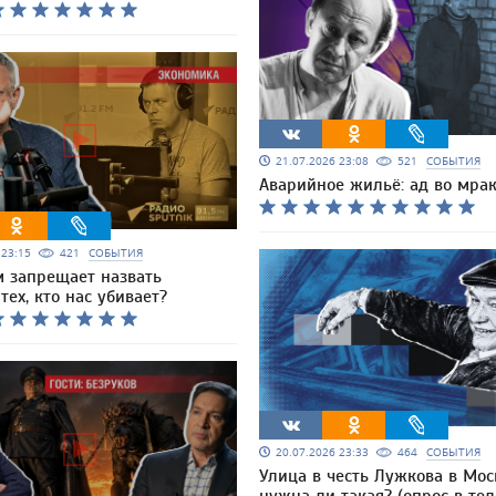
21.07.2026 23:08
521
СОБЫТИЯ
Аварийное жильё: ад во мра
6 23:15
421
СОБЫТИЯ
м запрещает назвать
тех, кто нас убивает?
20.07.2026 23:33
464
СОБЫТИЯ
Улица в честь Лужкова в Мос