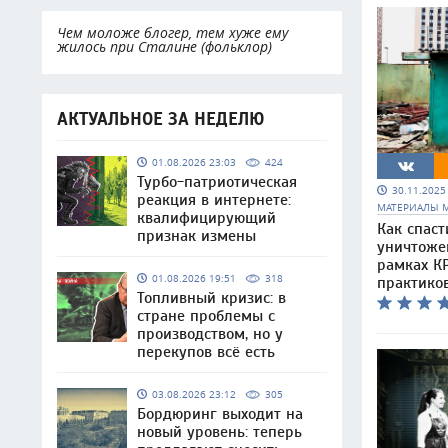
Чем моложе блогер, тем хуже ему
жилось при Сталине (фольклор)
АКТУАЛЬНОЕ ЗА НЕДЕЛЮ
01.08.2026 23:03
424
Турбо-патриотическая
30.11.202
реакция в интернете:
МАТЕРИАЛЫ 
квалифицирующий
Как спаст
признак измены
уничтоже
рамках КР
01.08.2026 19:51
318
практико
Топливный кризис: в
стране проблемы с
производством, но у
перекупов всё есть
03.08.2026 23:12
305
Бордюринг выходит на
новый уровень: теперь