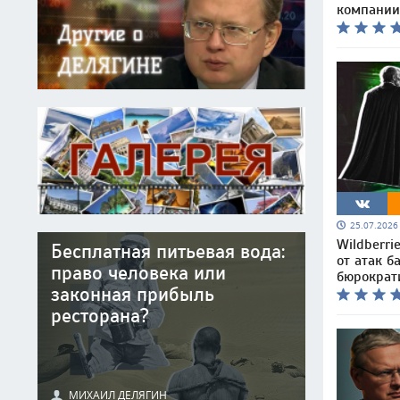
компании
25.07.202
Wildberri
Бесплатная питьевая вода:
от атак б
право человека или
бюрократ
законная прибыль
ресторана?
МИХАИЛ ДЕЛЯГИН