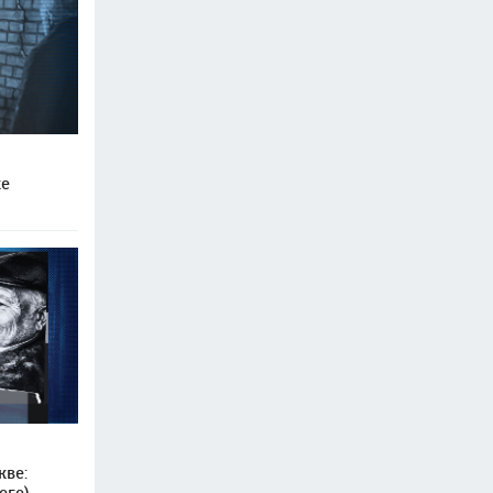
ке
кве: