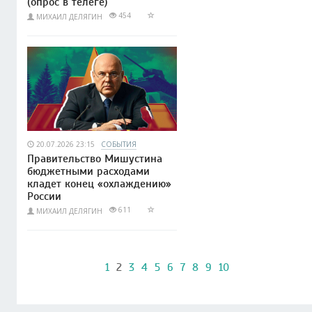
(опрос в телеге)
454
МИХАИЛ ДЕЛЯГИН
20.07.2026 23:15
СОБЫТИЯ
Правительство Мишустина
бюджетными расходами
кладет конец «охлаждению»
России
611
МИХАИЛ ДЕЛЯГИН
1
2
3
4
5
6
7
8
9
10