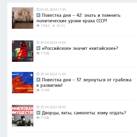
05.05.2024 11:05
Повестка дня – 42: знать и помнить
политические уроки краха СССР!
17662
10 (1)
30.04.2024 14:05
«Российское» значит «китайское»?
17336
30.04.2024 11:05
Повестка дня – 37: вернуться от грабежа
к развитию!
17109
29.04.2024 18:05
Дворцы, яхты, самолеты: кому отдать?
17346