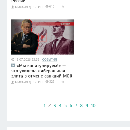
России
610
МИХАИЛ ДЕЛЯГИН
19.07.2026 23:36
СОБЫТИЯ
«Мы капитулируем!» —
что увидела либеральная
элита в отмене санкций МОК
329
МИХАИЛ ДЕЛЯГИН
1
2
3
4
5
6
7
8
9
10