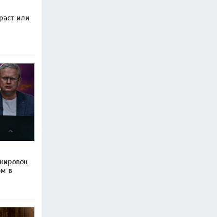
раст или
кировок
ом в