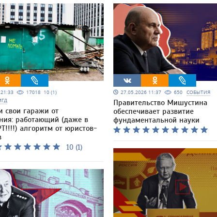
5 21:33
17018
10 (1)
27.05.2026 11:37
650
СОБЫТИЯ
МГД
Правительство Мишустина
и свои гаражи от
обеспечивает развитие
ния: работающий (даже в
фундаментальной науки
Т!!!!) алгоритм от юристов-
в
10 (1)