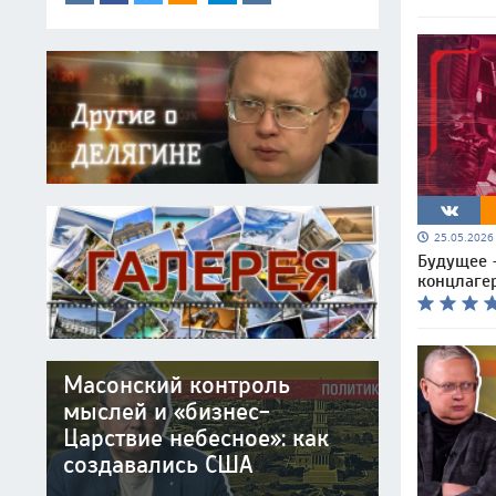
25.05.202
Будущее 
концлаге
Масонский контроль
мыслей и «бизнес-
Царствие небесное»: как
создавались США