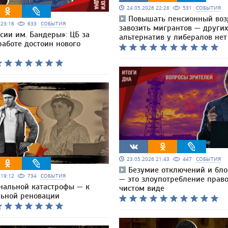
24.05.2026 22:28
531
СОБЫТИЯ
Повышать пенсионный воз
6 23:16
633
СОБЫТИЯ
завозить мигрантов — других
сии им. Бандеры»: ЦБ за
альтернатив у либералов нет
работе достоин нового
23.05.2026 21:43
447
СОБЫТИЯ
Безумие отключений и бло
6 19:12
734
СОБЫТИЯ
— это злоупотребление прав
нальной катастрофы — к
чистом виде
ьной реновации