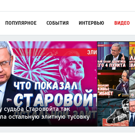
ПОПУЛЯРНОЕ
СОБЫТИЯ
ИНТЕРВЬЮ
ВИДЕО
он мигрантов готовы с
елягина по миру на Украине:
м в руках отстаивать нормы
оциальных платформ погубит
м раненых нарушая закон» —
 России придет через частную
 судьба Старовойта так
4 пункта
та
изацию наживы — капитализм
дь военврача СВО
изационную трубу
ла остальную элитную тусовку