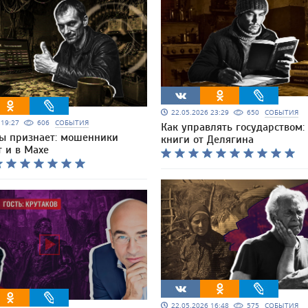
22.05.2026 23:29
650
СОБЫТИЯ
6 19:27
606
СОБЫТИЯ
Как управлять государством:
 признает: мошенники
книги от Делягина
 и в Махе
22.05.2026 16:48
575
СОБЫТИЯ