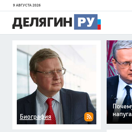
9 АВГУСТА 2026
Милли
План Д
оружие
Мир с
«Лечи
Смерть
Почему
всего 
шариа
цивил
испове
канал
напуга
Биография