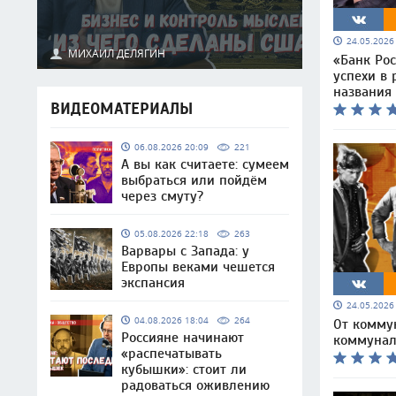
24.05.202
МИХАИЛ ДЕЛЯГИН
«Банк Рос
успехи в 
названия
ВИДЕОМАТЕРИАЛЫ
06.08.2026 20:09
221
А вы как считаете: сумеем
выбраться или пойдём
через смуту?
05.08.2026 22:18
263
Варвары с Запада: у
Европы веками чешется
экспансия
24.05.202
04.08.2026 18:04
264
От комму
Россияне начинают
коммунал
«распечатывать
кубышки»: стоит ли
радоваться оживлению