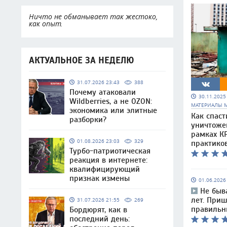
Ничто не обманывает так жестоко,
как опыт.
АКТУАЛЬНОЕ ЗА НЕДЕЛЮ
31.07.2026 23:43
388
Почему атаковали
30.11.202
Wildberries, а не OZON:
МАТЕРИАЛЫ 
экономика или элитные
Как спаст
разборки?
уничтоже
рамках КР
01.08.2026 23:03
329
практико
Турбо-патриотическая
реакция в интернете:
квалифицирующий
признак измены
01.06.202
Не быв
лет. При
31.07.2026 21:55
269
правильн
Бордюрят, как в
последний день: