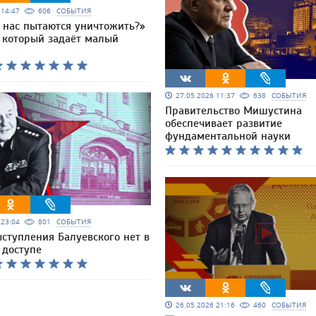
6 14:47
606
СОБЫТИЯ
о нас пытаются уничтожить?»
, который задаёт малый
27.05.2026 11:37
638
СОБЫТИЯ
Правительство Мишустина
обеспечивает развитие
фундаментальной науки
6 23:04
801
СОБЫТИЯ
ступления Балуевского нет в
 доступе
26.05.2026 21:16
460
СОБЫТИЯ