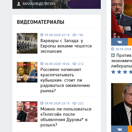
МИХАИЛ ДЕЛЯГИН
ВИДЕОМАТЕРИАЛЫ
05.08.2026 22:18
192
Варвары с Запада: у
Европы веками чешется
29.05.202
экспансия
Против
экономич
04.08.2026 18:04
212
либералы
Россияне начинают
«распечатывать
кубышки»: стоит ли
радоваться оживлению
рынка?
03.08.2026 23:15
222
Можно ли пользоваться
«Телегой» после
объявления Дурова* в
розыск?