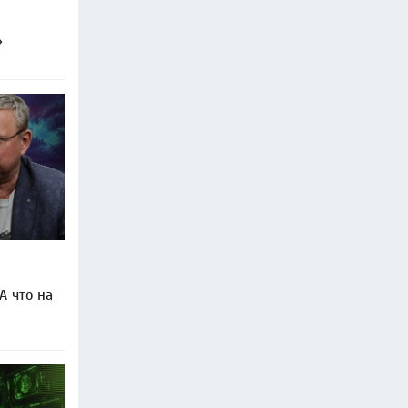
»
А что на