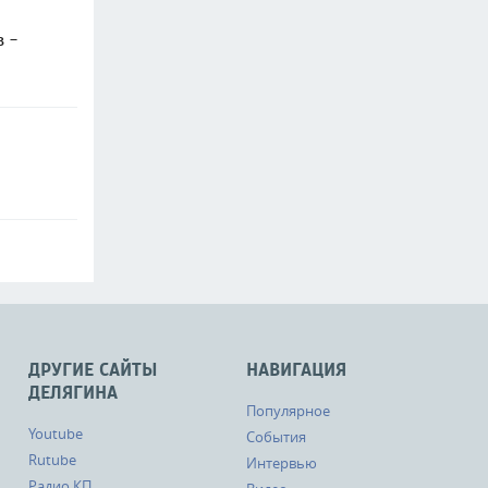
в -
ДРУГИЕ САЙТЫ
НАВИГАЦИЯ
ДЕЛЯГИНА
Популярное
Youtube
События
Rutube
Интервью
Радио КП