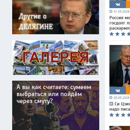
31.05.202
Россия м
госдолг п
раскармл
А вы как считаете: сумеем
выбраться или пойдём
30.05.202
через смуту?
Си Цзи
надо писа