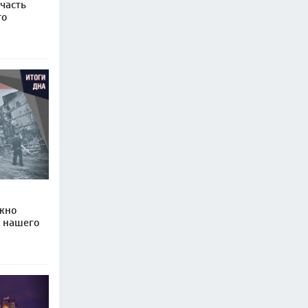
часть
то
ожно
и нашего