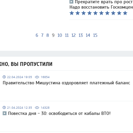
Прекратите врать про рост
Надо восстановить Госкомцен
6
7
8
9
10
11
12
13
14
15
НО, ВЫ ПРОПУСТИЛИ
22.04.2024 19:05
16854
Правительство Мишустина оздоровляет платежный баланс
21.04.2024 12:35
14328
Повестка дня - 30: освободиться от кабалы ВТО!