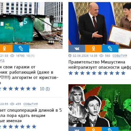
5 21:33
16790
10 (1)
02.06.2026 14:38
560
СОБЫТИЯ
МГД
Правительство Мишустина
и свои гаражи от
нейтрализует опасности циф
ния: работающий (даже в
Т!!!!) алгоритм от юристов-
в
10 (1)
6 23:55
455
СОБЫТИЯ
ает спецопераций длиной в 5
шла пора «дать вещам
ые имена»