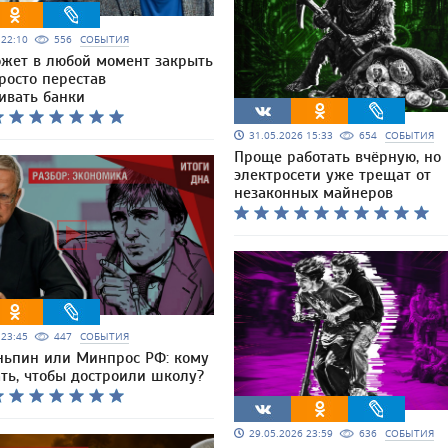
6 22:10
556
СОБЫТИЯ
ожет в любой момент закрыть
росто перестав
ивать банки
31.05.2026 15:33
654
СОБЫТИЯ
Проще работать вчёрную, но
электросети уже трещат от
незаконных майнеров
6 23:45
447
СОБЫТИЯ
ньпин или Минпрос РФ: кому
ть, чтобы достроили школу?
29.05.2026 23:59
636
СОБЫТИЯ