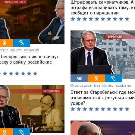
Штрафовать самокатчиков. А 
штрафа выплачивать тому, к
сообщит о нарушении
6 23:54
520
СОБЫТИЯ
 Белоруссии в июне начнут
ескую войну российские
28.05.2026 18:45
562
СОБЫТИЯ
Ответ за Старобельск: где м
ознакомиться с результатам
удара?