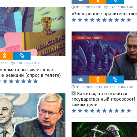
01.06.2026 23:01
490
СОБЫТИЯ
«Электронное правительство
6 17:25
630
СОБЫТИЯ
ведомств вызывает у вас
е реакции (опрос в телеге)
31.05.2026 23:33
655
СОБЫТИЯ
Кажется, что готовится
государственный переворот! 
самом деле