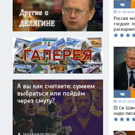
31.05.202
Россия м
госдолг п
раскармл
А вы как считаете: сумеем
выбраться или пойдём
через смуту?
30.05.202
Си Цзи
надо писа
МИХАИЛ ДЕЛЯГИН