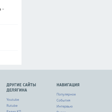
в -
ДРУГИЕ САЙТЫ
НАВИГАЦИЯ
ДЕЛЯГИНА
Популярное
Youtube
События
Rutube
Интервью
Радио КП