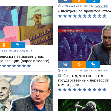
01.06.2026 23:01
489
СОБЫТИЯ
«Электронное правительство
6 17:25
629
СОБЫТИЯ
ведомств вызывает у вас
е реакции (опрос в телеге)
31.05.2026 23:33
654
СОБЫТИЯ
Кажется, что готовится
государственный переворот! 
самом деле