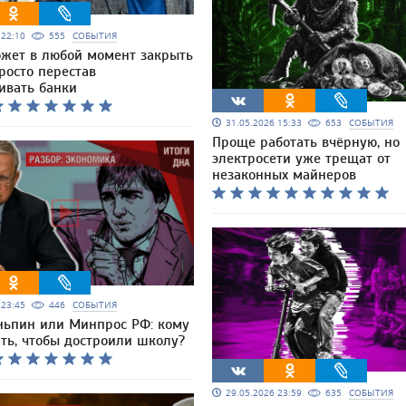
6 22:10
555
СОБЫТИЯ
ожет в любой момент закрыть
росто перестав
ивать банки
31.05.2026 15:33
653
СОБЫТИЯ
Проще работать вчёрную, но
электросети уже трещат от
незаконных майнеров
6 23:45
446
СОБЫТИЯ
ньпин или Минпрос РФ: кому
ть, чтобы достроили школу?
29.05.2026 23:59
635
СОБЫТИЯ