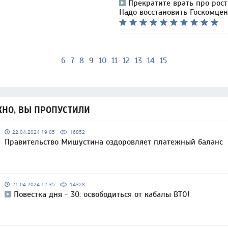
Прекратите врать про рост
Надо восстановить Госкомцен
6
7
8
9
10
11
12
13
14
15
НО, ВЫ ПРОПУСТИЛИ
22.04.2024 19:05
16852
Правительство Мишустина оздоровляет платежный баланс
21.04.2024 12:35
14328
Повестка дня - 30: освободиться от кабалы ВТО!