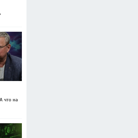
»
А что на