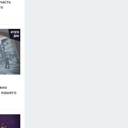
часть
то
ожно
и нашего