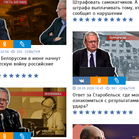
Штрафовать самокатчиков. А 
штрафа выплачивать тому, к
сообщит о нарушении
6 23:54
520
СОБЫТИЯ
 Белоруссии в июне начнут
ескую войну российские
28.05.2026 18:45
561
СОБЫТИЯ
Ответ за Старобельск: где м
ознакомиться с результатам
удара?