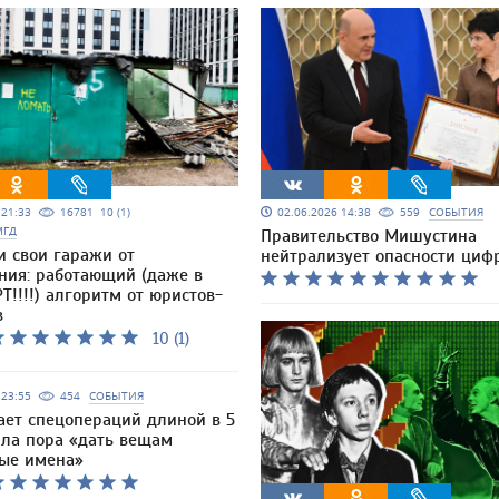
5 21:33
16781
10 (1)
02.06.2026 14:38
559
СОБЫТИЯ
МГД
Правительство Мишустина
и свои гаражи от
нейтрализует опасности циф
ния: работающий (даже в
Т!!!!) алгоритм от юристов-
в
10 (1)
6 23:55
454
СОБЫТИЯ
ает спецопераций длиной в 5
шла пора «дать вещам
ые имена»