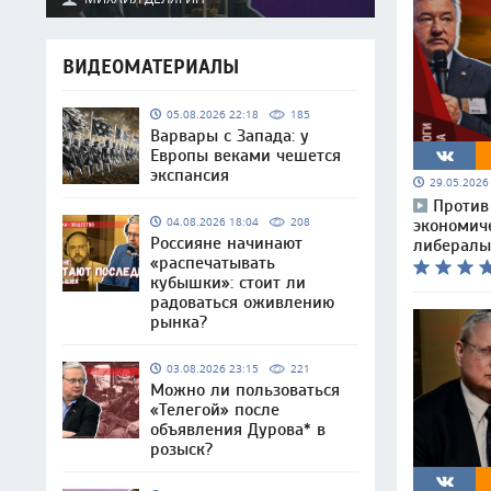
ВИДЕОМАТЕРИАЛЫ
05.08.2026 22:18
185
Варвары с Запада: у
Европы веками чешется
экспансия
29.05.202
Против
04.08.2026 18:04
208
экономич
Россияне начинают
либералы
«распечатывать
кубышки»: стоит ли
радоваться оживлению
рынка?
03.08.2026 23:15
221
Можно ли пользоваться
«Телегой» после
объявления Дурова* в
розыск?