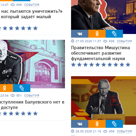
6 14:47
606
СОБЫТИЯ
о нас пытаются уничтожить?»
, который задаёт малый
27.05.2026 11:37
638
СОБЫТИЯ
Правительство Мишустина
обеспечивает развитие
фундаментальной науки
6 23:04
801
СОБЫТИЯ
ступления Балуевского нет в
 доступе
26.05.2026 21:16
459
СОБЫТИЯ