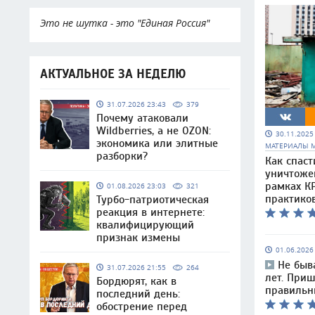
Это не шутка - это "Единая Россия"
АКТУАЛЬНОЕ ЗА НЕДЕЛЮ
31.07.2026 23:43
379
Почему атаковали
Wildberries, а не OZON:
30.11.202
экономика или элитные
МАТЕРИАЛЫ 
разборки?
Как спаст
уничтоже
рамках КР
01.08.2026 23:03
321
практико
Турбо-патриотическая
реакция в интернете:
квалифицирующий
признак измены
01.06.202
Не быв
31.07.2026 21:55
264
лет. При
Бордюрят, как в
правильн
последний день:
обострение перед