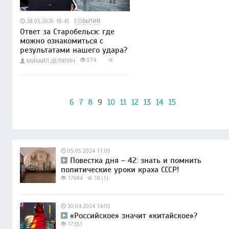
28.05.2026 18:45
СОБЫТИЯ
Ответ за Старобельск: где
можно ознакомиться с
результатами нашего удара?
574
МИХАИЛ ДЕЛЯГИН
6
7
8
9
10
11
12
13
14
15
05.05.2024 11:05
Повестка дня – 42: знать и помнить
политические уроки краха СССР!
17684
10 (1)
30.04.2024 14:05
«Российское» значит «китайское»?
17351