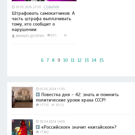
29.05.2026 23:59
СОБЫТИЯ
Штрафовать самокатчиков. А
часть штрафа выплачивать
тому, кто сообщит о
нарушении
651
МИХАИЛ ДЕЛЯГИН
6
7
8
9
10
11
12
13
14
15
05.05.2024 11:05
Повестка дня – 42: знать и помнить
политические уроки краха СССР!
17715
10 (1)
30.04.2024 14:05
«Российское» значит «китайское»?
17382