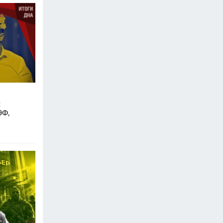
:
ЭФ,