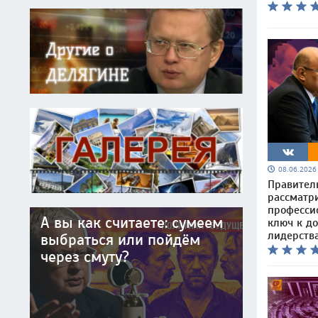
08.06.202
Правител
рассматр
професси
А вы как считаете: сумеем
ключ к д
лидерств
выбраться или пойдём
через смуту?