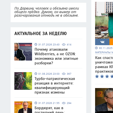
По Дарвину, человек и обезьяна имели
общего предка. Думаю, он вымер от
разочарования отнюдь не в обезьяне.
АКТУАЛЬНОЕ ЗА НЕДЕЛЮ
31.07.2026 23:43
414
30.11.202
Почему атаковали
МАТЕРИАЛЫ 
Wildberries, а не OZON:
Как спаст
экономика или элитные
уничтоже
разборки?
рамках КР
практико
01.08.2026 23:03
367
Турбо-патриотическая
реакция в интернете:
квалифицирующий
признак измены
31.07.2026 21:55
294
Бордюрят, как в
последний день: