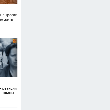
н выросли
ало жить
— реакция
е планы