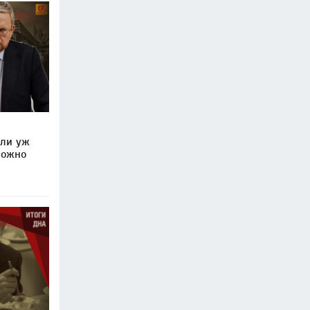
 ли уж
можно