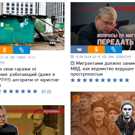
10.06.2026 23:18
369
СОБЫТИЯ
5 21:33
16860
10 (1)
МГД
Мигрантами должно заним
МВД, как ведомство ведущее 
и свои гаражи от
преступностью
ния: работающий (даже в
Т!!!!) алгоритм от юристов-
в
10 (1)