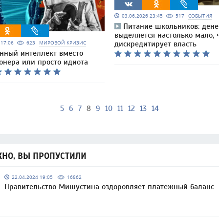
03.06.2026 23:45
517
СОБЫТИЯ
Питание школьников: дене
выделяется настолько мало, ч
6 17:06
623
МИРОВОЙ КРИЗИС
дискредитирует власть
енный интеллект вместо
онера или просто идиота
5
6
7
8
9
10
11
12
13
14
НО, ВЫ ПРОПУСТИЛИ
22.04.2024 19:05
16862
Правительство Мишустина оздоровляет платежный баланс