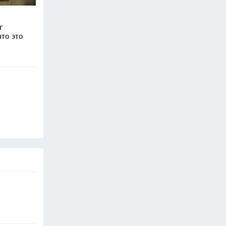
г
то это