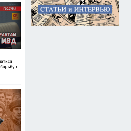
аться
борьбу с