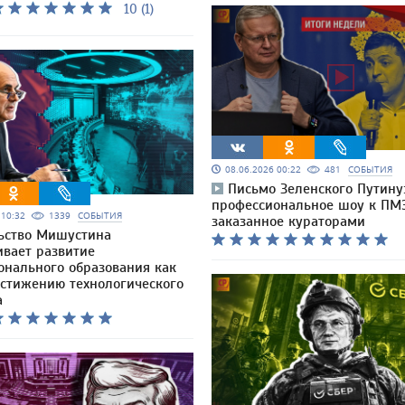
10 (1)
08.06.2026 00:22
481
СОБЫТИЯ
Письмо Зеленского Путину
профессиональное шоу к ПМ
6 10:32
1339
СОБЫТИЯ
заказанное кураторами
ьство Мишустина
ивает развитие
онального образования как
остижению технологического
а