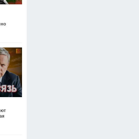
нно
ают
ая