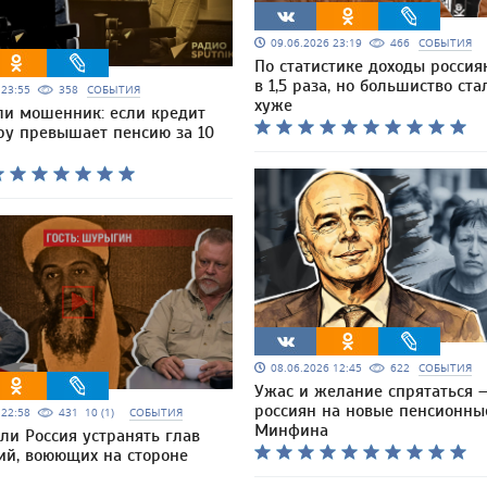
09.06.2026 23:19
466
СОБЫТИЯ
По статистике доходы россия
в 1,5 раза, но большиство ст
6 23:55
358
СОБЫТИЯ
хуже
ли мошенник: если кредит
ру превышает пенсию за 10
08.06.2026 12:45
622
СОБЫТИЯ
Ужас и желание спрятаться 
россиян на новые пенсионны
6 22:58
431
10 (1)
СОБЫТИЯ
Минфина
ли Россия устранять глав
ий, воюющих на стороне