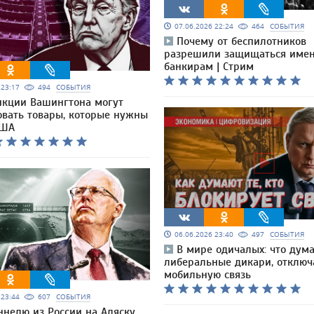
07.06.2026 22:24
464
СОБЫТИЯ
Почему от беспилотников
разрешили защищаться име
банкирам | Стрим
6 23:17
494
СОБЫТИЯ
нкции Вашингтона могут
овать товары, которые нужны
США
06.06.2026 23:40
497
СОБЫТИЯ
В мире одичалых: что дум
либеральные дикари, отключ
мобильную связь
6 23:44
607
СОБЫТИЯ
ннелю из России на Аляску