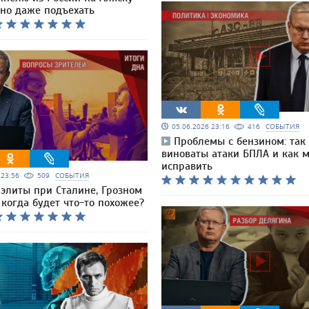
но даже подъехать
05.06.2026 23:16
416
СОБЫТИЯ
Проблемы с бензином: так
виноваты атаки БПЛА и как 
исправить
6 23:56
509
СОБЫТИЯ
 элиты при Сталине, Грозном
: когда будет что-то похожее?