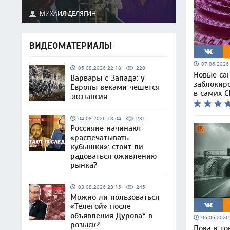
МИХАИЛ ДЕЛЯГИН
ВИДЕОМАТЕРИАЛЫ
07.06.202
05.08.2026 22:18
220
Новые са
Варвары с Запада: у
заблокир
Европы веками чешется
в самих 
экспансия
04.08.2026 18:04
231
Россияне начинают
«распечатывать
кубышки»: стоит ли
радоваться оживлению
рынка?
03.08.2026 23:15
245
Можно ли пользоваться
«Телегой» после
объявления Дурова* в
06.06.202
розыск?
Пока к то