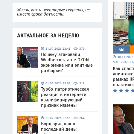
Жизнь, как и некоторые секреты, не
имеет срока давности.
АКТУАЛЬНОЕ ЗА НЕДЕЛЮ
31.07.2026 23:43
379
Почему атаковали
30.11.202
Wildberries, а не OZON:
МАТЕРИАЛЫ 
экономика или элитные
Как спаст
разборки?
уничтоже
рамках КР
01.08.2026 23:03
319
практико
Турбо-патриотическая
реакция в интернете:
квалифицирующий
признак измены
31.07.2026 21:55
264
Бордюрят, как в
последний день: