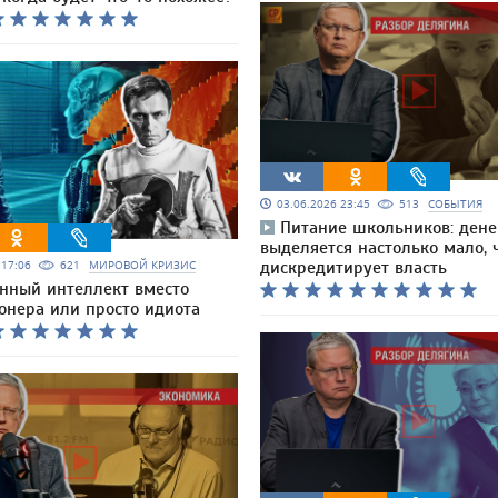
03.06.2026 23:45
513
СОБЫТИЯ
Питание школьников: дене
выделяется настолько мало, ч
6 17:06
621
МИРОВОЙ КРИЗИС
дискредитирует власть
енный интеллект вместо
онера или просто идиота