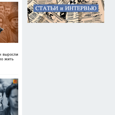
н выросли
ало жить