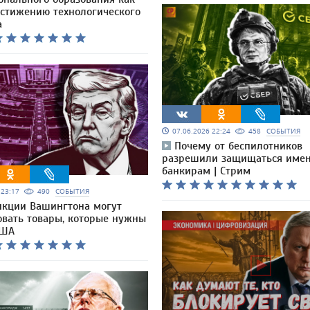
остижению технологического
а
07.06.2026 22:24
458
СОБЫТИЯ
Почему от беспилотников
разрешили защищаться име
банкирам | Стрим
6 23:17
490
СОБЫТИЯ
нкции Вашингтона могут
овать товары, которые нужны
США