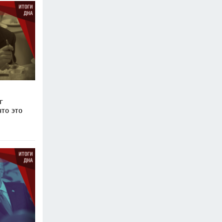
г
то это