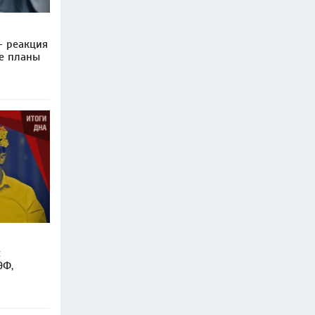
— реакция
е планы
:
ЭФ,