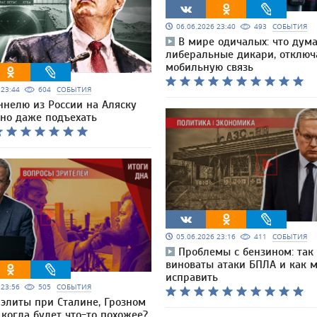
06.06.2026 23:40
493
СОБЫТИЯ
В мире одичалых: что дум
либеральные дикари, отключ
мобильную связь
6 23:44
604
СОБЫТИЯ
ннелю из России на Аляску
но даже подъехать
05.06.2026 23:16
411
СОБЫТИЯ
Проблемы с бензином: так
виноваты атаки БПЛА и как 
исправить
6 23:56
505
СОБЫТИЯ
 элиты при Сталине, Грозном
: когда будет что-то похожее?