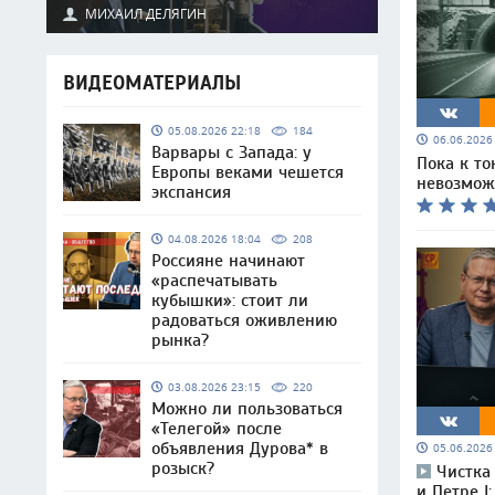
МИХАИЛ ДЕЛЯГИН
ВИДЕОМАТЕРИАЛЫ
05.08.2026 22:18
184
06.06.202
Варвары с Запада: у
Пока к то
Европы веками чешется
невозмож
экспансия
04.08.2026 18:04
208
Россияне начинают
«распечатывать
кубышки»: стоит ли
радоваться оживлению
рынка?
03.08.2026 23:15
220
Можно ли пользоваться
«Телегой» после
объявления Дурова* в
05.06.202
розыск?
Чистка
и Петре I