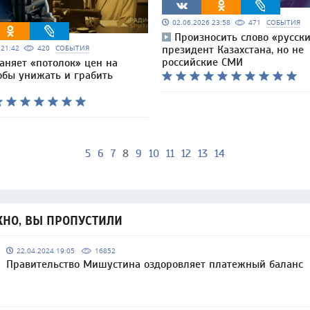
02.06.2026 23:58
471
СОБЫТИЯ
Произносить слово «русск
6 21:42
420
СОБЫТИЯ
президент Казахстана, но не
российские СМИ
раняет «потолок» цен на
обы унижать и грабить
5
6
7
8
9
10
11
12
13
14
НО, ВЫ ПРОПУСТИЛИ
22.04.2024 19:05
16852
Правительство Мишустина оздоровляет платежный баланс