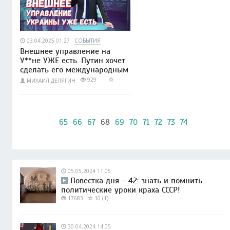
03.04.2025 01:27
СОБЫТИЯ
Внешнее управление на
У**не УЖЕ есть. Путин хочет
сделать его международным
929
МИХАИЛ ДЕЛЯГИН
65
66
67
68
69
70
71
72
73
74
05.05.2024 11:05
Повестка дня – 42: знать и помнить
политические уроки краха СССР!
17683
10 (1)
30.04.2024 14:05