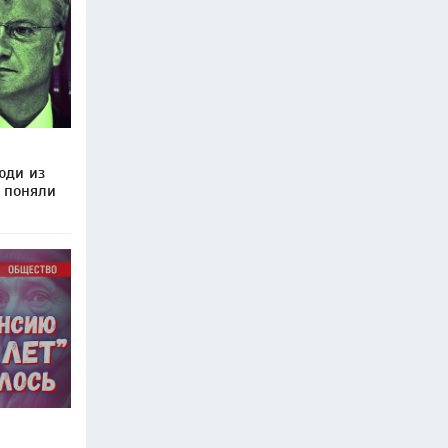
юди из
о поняли