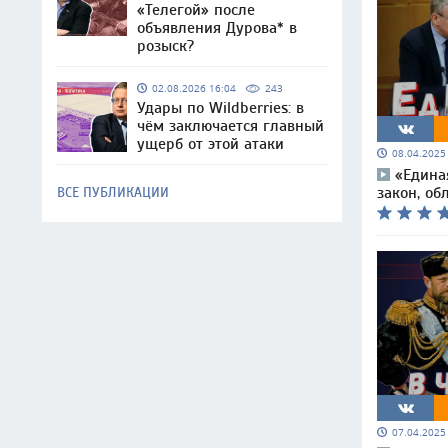
«Телегой» после
объявления Дурова* в
розыск?
02.08.2026 16:04
243
Удары по Wildberries: в
чём заключается главный
ущерб от этой атаки
08.04.202
«Едина
ВСЕ ПУБЛИКАЦИИ
закон, о
07.04.202