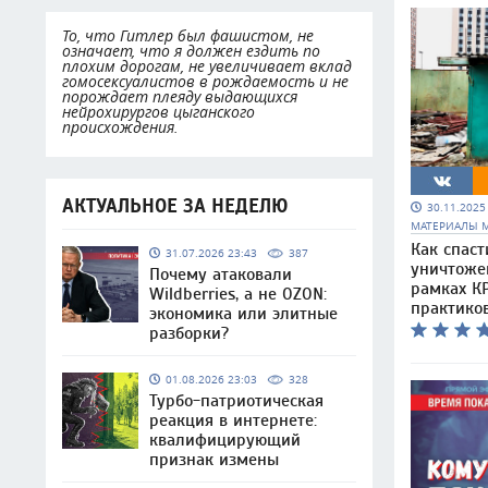
То, что Гитлер был фашистом, не
означает, что я должен ездить по
плохим дорогам, не увеличивает вклад
гомосексуалистов в рождаемость и не
порождает плеяду выдающихся
нейрохирургов цыганского
происхождения.
АКТУАЛЬНОЕ ЗА НЕДЕЛЮ
30.11.202
МАТЕРИАЛЫ 
Как спаст
31.07.2026 23:43
387
уничтоже
Почему атаковали
рамках КР
Wildberries, а не OZON:
практико
экономика или элитные
разборки?
01.08.2026 23:03
328
Турбо-патриотическая
реакция в интернете:
квалифицирующий
признак измены