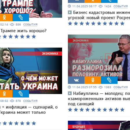
11.04.2025 08:17
1424
СОБЫТИЯ
Бизнес кадастровых инжен
угрозой: новый проект Росре
5 02:14
886
СОБЫТИЯ
 Трампе жить хорошо?
11.04.2025 07:55
1383
СОБЫТИЯ
Набиуллина — молодец: п
«замороженных» активов выв
5 08:02
878
СОБЫТИЯ
под санкций
я + инфляция — сценарий, о
Украина может только