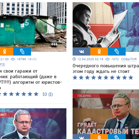
5 21:33
16790
10 (1)
12.04.2025 02:19
1072
СОБЫТИЯ
МГД
Очередного повышения штра
и свои гаражи от
этом году ждать не стоит
ния: работающий (даже в
Т!!!!) алгоритм от юристов-
в
10 (1)