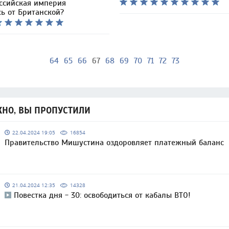
ссийская империя
ь от Британской?
64
65
66
67
68
69
70
71
72
73
НО, ВЫ ПРОПУСТИЛИ
22.04.2024 19:05
16854
Правительство Мишустина оздоровляет платежный баланс
21.04.2024 12:35
14328
Повестка дня - 30: освободиться от кабалы ВТО!