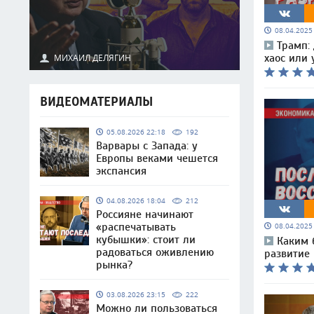
08.04.202
Трамп:
МИХАИЛ ДЕЛЯГИН
хаос или 
ВИДЕОМАТЕРИАЛЫ
05.08.2026 22:18
192
Варвары с Запада: у
Европы веками чешется
экспансия
04.08.2026 18:04
212
Россияне начинают
«распечатывать
08.04.202
кубышки»: стоит ли
Каким 
радоваться оживлению
развитие
рынка?
03.08.2026 23:15
222
Можно ли пользоваться