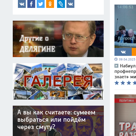
09.04.202
Набиул
профнепри
знает» м
А вы как считаете: сумеем
выбраться или пойдём
через смуту?