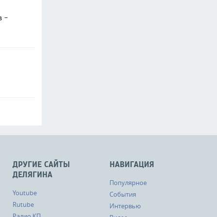
в -
ДРУГИЕ САЙТЫ
НАВИГАЦИЯ
ДЕЛЯГИНА
Популярное
Youtube
События
Rutube
Интервью
Радио КП