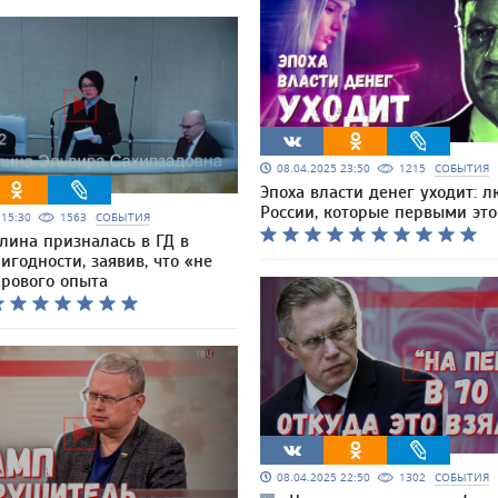
08.04.2025 23:50
1215
СОБЫТИЯ
Эпоха власти денег уходит: л
России, которые первыми эт
5 15:30
1563
СОБЫТИЯ
лина призналась в ГД в
годности, заявив, что «не
ирового опыта
08.04.2025 22:50
1302
СОБЫТИЯ