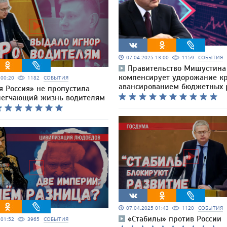
07.04.2025 13:00
1159
СОБЫТИЯ
Правительство Мишустина
компенсирует удорожание к
5 00:20
1182
СОБЫТИЯ
авансированием бюджетных 
я Россия» не пропустила
блегчающий жизнь водителям
07.04.2025 01:43
1120
СОБЫТИЯ
«Стабилы» против России
5 01:52
3965
СОБЫТИЯ