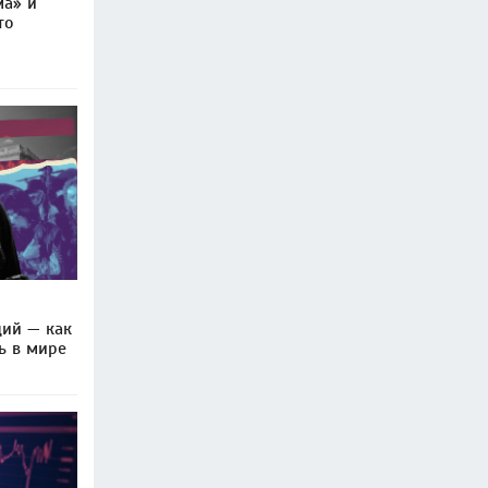
ма» и
то
ций — как
ь в мире