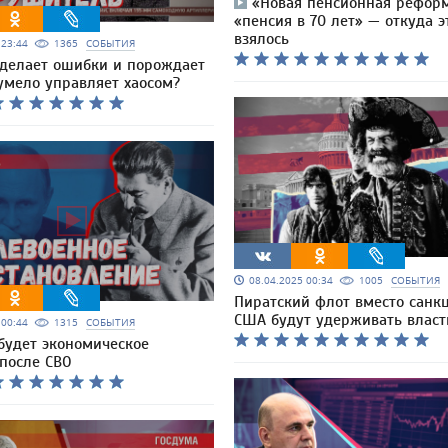
«Новая пенсионная рефор
«пенсия в 70 лет» — откуда э
взялось
5 23:44
1365
СОБЫТИЯ
 делает ошибки и порождает
умело управляет хаосом?
08.04.2025 00:34
1005
СОБЫТИЯ
Пиратский флот вместо санк
США будут удерживать власт
5 00:44
1315
СОБЫТИЯ
будет экономическое
 после СВО