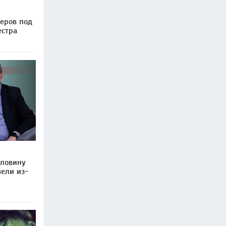
еров под
естра
оловину
ели из-