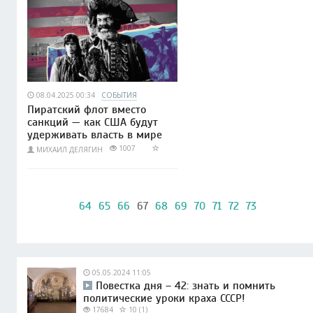
08.04.2025 00:34
СОБЫТИЯ
Пиратский флот вместо
санкций — как США будут
удерживать власть в мире
1007
МИХАИЛ ДЕЛЯГИН
64
65
66
67
68
69
70
71
72
73
05.05.2024 11:05
Повестка дня – 42: знать и помнить
политические уроки краха СССР!
17684
10 (1)