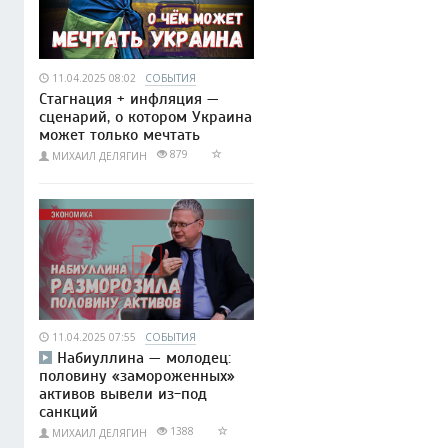
11.04.2025 08:02
СОБЫТИЯ
Стагнация + инфляция —
сценарий, о котором Украина
может только мечтать
879
МИХАИЛ ДЕЛЯГИН
11.04.2025 07:55
СОБЫТИЯ
Набиуллина — молодец:
половину «замороженных»
активов вывели из-под
санкций
1388
МИХАИЛ ДЕЛЯГИН