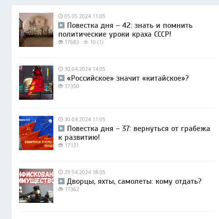
05.05.2024 11:05
Повестка дня – 42: знать и помнить
политические уроки краха СССР!
17683
10 (1)
30.04.2024 14:05
«Российское» значит «китайское»?
17350
30.04.2024 11:05
Повестка дня – 37: вернуться от грабежа
к развитию!
17131
29.04.2024 18:05
Дворцы, яхты, самолеты: кому отдать?
17362