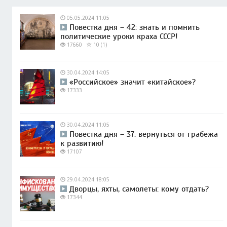
05.05.2024 11:05
Повестка дня – 42: знать и помнить
политические уроки краха СССР!
17660
10 (1)
30.04.2024 14:05
«Российское» значит «китайское»?
17333
30.04.2024 11:05
Повестка дня – 37: вернуться от грабежа
к развитию!
17107
29.04.2024 18:05
Дворцы, яхты, самолеты: кому отдать?
17344