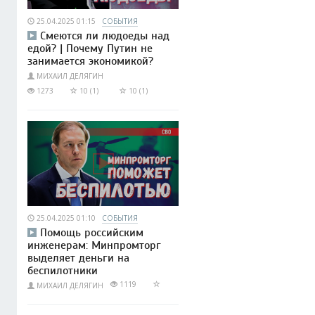
25.04.2025 01:15
СОБЫТИЯ
Смеются ли людоеды над
едой? | Почему Путин не
занимается экономикой?
МИХАИЛ ДЕЛЯГИН
1273
10 (1)
10 (1)
25.04.2025 01:10
СОБЫТИЯ
Помощь российским
инженерам: Минпромторг
выделяет деньги на
беспилотники
1119
МИХАИЛ ДЕЛЯГИН