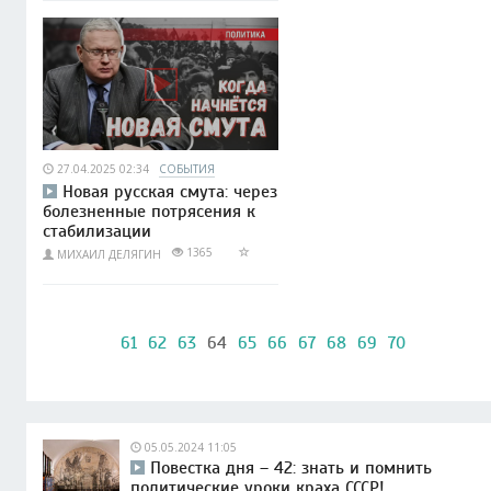
27.04.2025 02:34
СОБЫТИЯ
Новая русская смута: через
болезненные потрясения к
стабилизации
1365
МИХАИЛ ДЕЛЯГИН
61
62
63
64
65
66
67
68
69
70
05.05.2024 11:05
Повестка дня – 42: знать и помнить
политические уроки краха СССР!