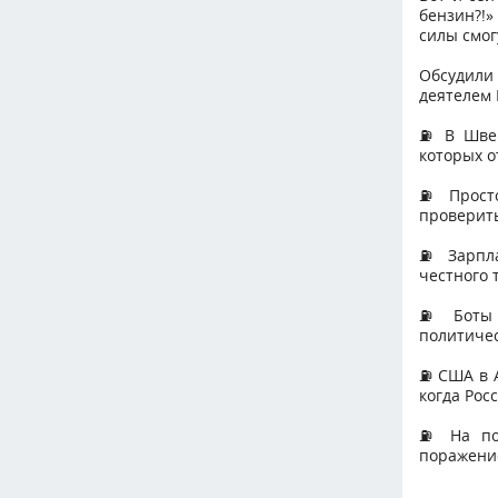
бензин?!»
силы смог
Обсудили
деятелем 
⛽️ В Шве
которых о
⛽️ Прост
проверить
⛽️ Зарпл
честного 
⛽️ Боты 
политичес
⛽️ США в 
когда Рос
⛽️ На по
поражение