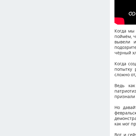
Когда мы 
поймём, ч
вывели и
подозрит
чёрный хл
Когда соз
попытку 
сложно от
Ведь как
патриотиз
признали 
Но давай
февральск
демонстра
как мог п
Вот и сей