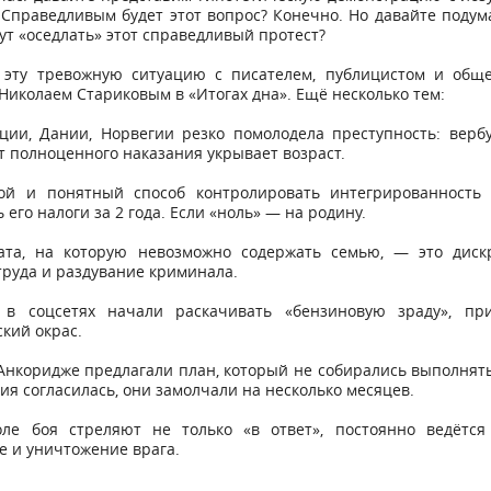
 Справедливым будет этот вопрос? Конечно. Но давайте подум
ут «оседлать» этот справедливый протест?
 эту тревожную ситуацию с писателем, публицистом и общ
Николаем Стариковым в «Итогах дна». Ещё несколько тем:
ции, Дании, Норвегии резко помолодела преступность: вербу
т полноценного наказания укрывает возраст.
ой и понятный способ контролировать интегрированность 
 его налоги за 2 года. Если «ноль» — на родину.
ата, на которую невозможно содержать семью, — это диск
труда и раздувание криминала.
в соцсетях начали раскачивать «бензиновую зраду», пр
кий окрас.
Анкоридже предлагали план, который не собирались выполнять
сия согласилась, они замолчали на несколько месяцев.
ле боя стреляют не только «в ответ», постоянно ведётся
 и уничтожение врага.