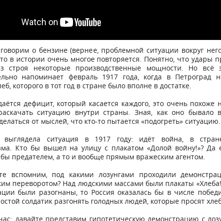
говорим о бензине (вернее, проблемной ситуации вокруг него
то в истории очень многое повторяется. Понятно, что удары 
з строя некоторые производственные мощности. Но всё э
ельно напоминает февраль 1917 года, когда в Петроград н
еб, которого в тот год в стране было вполне в достатке.
даётся дефицит, который касается каждого, это очень похоже
раскачать ситуацию внутри страны. Зная, как оно бывало в
делаться от мыслей, что кто-то пытается «подогреть» ситуацию.
 выглядела ситуация в 1917 году: идёт война, в стра
ма. Кто бы вышел на улицу с плакатом «Долой войну!»? Да 
бы предателем, а то и вообще прямым вражеским агентом.
те вспомним, под какими лозунгами проходили демонстра
им переворотом? Над людскими массами были плакаты «Хлеба!
ции были разогнаны, то Россия оказалась бы в числе побед
ростой солдатик разгонять голодных людей, которые просят хле
час: давайте представим гипотетическую демонстрацию с лоз