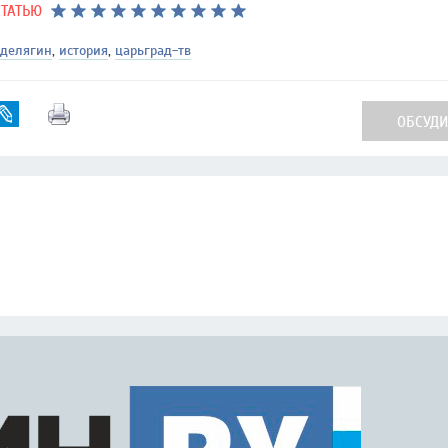
СТАТЬЮ
 делягин
,
история
,
царьград-тв
ОБСУДИТ