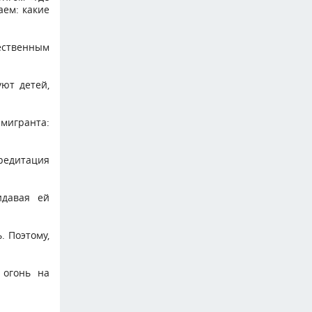
аем: какие
ественным
ют детей,
мигранта:
редитация
идавая ей
. Поэтому,
 огонь на