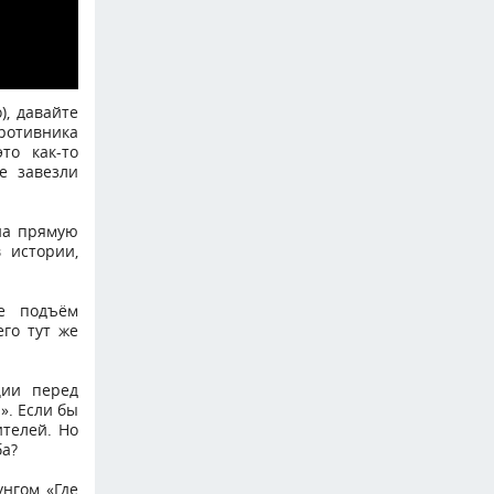
), давайте
противника
то как-то
е завезли
 на прямую
 истории,
не подъём
его тут же
ции перед
». Если бы
ителей. Но
ба?
унгом «Где