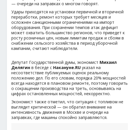
— очереди на заправках о многом говорят.
Удары приходятся на установки первичной и вторичной
переработки, ремонт которых требует месяцев и
осложнен санкционными ограничениями на импорт
оборудования. При сохранении темпов атак дефицит
может охватить большинство регионов, что приведет к
росту розничных цен, новым лимитам продаж и сбоям в
снабжении сельского хозяйства в период уборочной
кампании, считают наблюдатели.
Депутат Государственной думы, экономист
Михаил
Делягин
в беседе с
Накануне.RU
указал на
несоответствие публикуемых оценок реальному
положению дел. По его словам, порядка 20% мощностей
всегда находятся в плановом ремонте, поэтому говорить
о сокращении производства на треть, основываясь на
цифрах остановленных мощностей, некорректно.
Экономист также отметил, что ситуация с топливом не
выглядит критической — он обратил внимание на
интенсивность движения в Москве и очереди на
заправках, где машины спокойно заправляются.