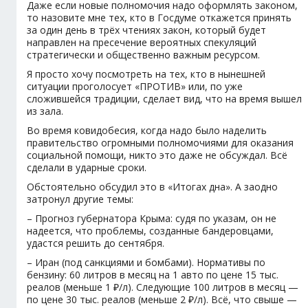
Даже если новые полномочия надо оформлять законом,
то назовите мне тех, кто в Госдуме откажется принять
за один день в трёх чтениях закон, который будет
направлен на пресечение вероятных спекуляций
стратегически и общественно важным ресурсом.
Я просто хочу посмотреть на тех, кто в нынешней
ситуации проголосует «ПРОТИВ» или, по уже
сложившейся традиции, сделает вид, что на время вышел
из зала.
Во время ковидобесия, когда надо было наделить
правительство огромными полномочиями для оказания
социальной помощи, никто это даже не обсуждал. Всё
сделали в ударные сроки.
Обстоятельно обсудил это в «Итогах дна». А заодно
затронул другие темы:
– Прогноз губернатора Крыма: судя по указам, он не
надеется, что проблемы, созданные бандеровцами,
удастся решить до сентября.
– Иран (под санкциями и бомбами). Нормативы по
бензину: 60 литров в месяц на 1 авто по цене 15 тыс.
реалов (меньше 1 ₽/л). Следующие 100 литров в месяц —
по цене 30 тыс. реалов (меньше 2 ₽/л). Всё, что свыше —