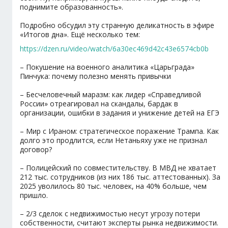
поднимите образованность».
Подробно обсудил эту странную деликатность в эфире
«Итогов дна». Ещё несколько тем:
https://dzen.ru/video/watch/6a30ec469d42c43e6574cb0b
– Покушение на военного аналитика «Царьграда»
Пинчука: почему полезно менять привычки
– Бесчеловечный маразм: как лидер «Справедливой
России» отреагировал на скандалы, бардак в
организации, ошибки в задания и унижение детей на ЕГЭ
– Мир с Ираном: стратегическое поражение Трампа. Как
долго это продлится, если Нетаньяху уже не признал
договор?
– Полицейский по совместительству. В МВД не хватает
212 тыс. сотрудников (из них 186 тыс. аттестованных). За
2025 уволилось 80 тыс. человек, на 40% больше, чем
пришло.
– 2/3 сделок с недвижимостью несут угрозу потери
собственности, считают эксперты рынка недвижимости.