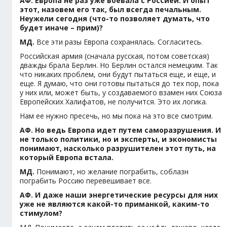
АФ. Европа не раз уже воевала с Россией. И опыт
этот, назовем его так, был всегда печальным.
Неужели сегодня (что-то позволяет думать, что
будет иначе – прим)?
МД.
Все эти разы Европа сохранялась. Согласитесь.
Российская армия (сначала русская, потом советская)
дважды брала Берлин. Но Берлин остался немецким. Так
что никаких проблем, они будут пытаться еще, и еще, и
еще. Я думаю, что они готовы пытаться до тех пор, пока
у них или, может быть, у создаваемого взамен них Союза
Европейских Халифатов, не получится. Это их логика.
Нам ее нужно пресечь, но мы пока на это все смотрим.
АФ. Но ведь Европа идет путем саморазрушения. И
не только политики, но и эксперты, и экономисты
понимают, насколько разрушителен этот путь, на
который Европа встала.
МД.
Понимают, но желание пограбить, соблазн
пограбить Россию перевешивает все.
АФ. И даже наши энергетические ресурсы для них
уже не являются какой-то приманкой, каким-то
стимулом?