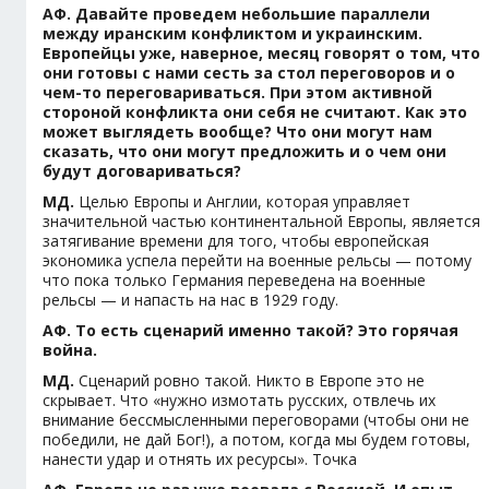
АФ. Давайте проведем небольшие параллели
между иранским конфликтом и украинским.
Европейцы уже, наверное, месяц говорят о том, что
они готовы с нами сесть за стол переговоров и о
чем-то переговариваться. При этом активной
стороной конфликта они себя не считают. Как это
может выглядеть вообще? Что они могут нам
сказать, что они могут предложить и о чем они
будут договариваться?
МД.
Целью Европы и Англии, которая управляет
значительной частью континентальной Европы, является
затягивание времени для того, чтобы европейская
экономика успела перейти на военные рельсы — потому
что пока только Германия переведена на военные
рельсы — и напасть на нас в 1929 году.
АФ. То есть сценарий именно такой? Это горячая
война.
МД.
Сценарий ровно такой. Никто в Европе это не
скрывает. Что «нужно измотать русских, отвлечь их
внимание бессмысленными переговорами (чтобы они не
победили, не дай Бог!), а потом, когда мы будем готовы,
нанести удар и отнять их ресурсы». Точка