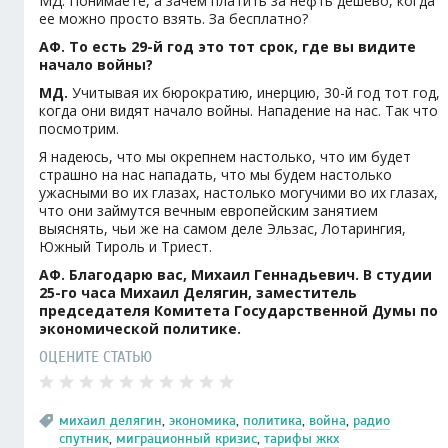
МД. Понимаете, а зачем платить за нефть дешево, когда
ее можно просто взять. За бесплатно?
АФ. То есть 29-й год это тот срок, где вы видите
начало войны?
МД.
Учитывая их бюрократию, инерцию, 30-й год тот год,
когда они видят начало войны. Нападение на нас. Так что
посмотрим.
Я надеюсь, что мы окрепнем настолько, что им будет
страшно на нас нападать, что мы будем настолько
ужасными во их глазах, настолько могучими во их глазах,
что они займутся вечным европейским занятием
выяснять, чьи же на самом деле Эльзас, Лотарингия,
Южный Тироль и Триест.
АФ. Благодарю вас, Михаил Геннадьевич. В студии
25-го часа Михаил Делягин, заместитель
председателя Комитета Государственной Думы по
экономической политике.
ОЦЕНИТЕ СТАТЬЮ
михаил делягин
,
экономика
,
политика
,
война
,
радио
спутник
,
миграционный кризис
,
тарифы жкх