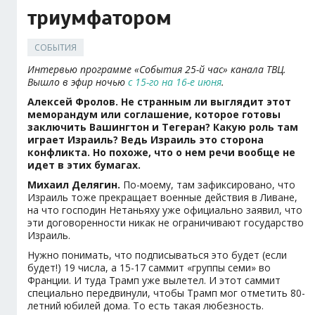
триумфатором
СОБЫТИЯ
Интервью программе «События 25-й час» канала ТВЦ.
Вышло в эфир ночью
с 15-го на 16-е июня
.
Алексей Фролов. Не странным ли выглядит этот
меморандум или соглашение, которое готовы
заключить Вашингтон и Тегеран? Какую роль там
играет Израиль? Ведь Израиль это сторона
конфликта. Но похоже, что о нем речи вообще не
идет в этих бумагах.
Михаил Делягин.
По-моему, там зафиксировано, что
Израиль тоже прекращает военные действия в Ливане,
на что господин Нетаньяху уже официально заявил, что
эти договоренности никак не ограничивают государство
Израиль.
Нужно понимать, что подписываться это будет (если
будет!) 19 числа, а 15-17 саммит «группы семи» во
Франции. И туда Трамп уже вылетел. И этот саммит
специально передвинули, чтобы Трамп мог отметить 80-
летний юбилей дома. То есть такая любезность.