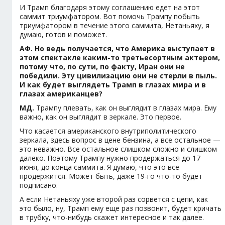
И Трамп благодаря этому соглашению едет на этот
саммит триумфатором. Вот помочь Трампу побыть
триумфатором в течение этого саммита, Нетаньяху, я
думаю, готов и поможет.
АФ. Но ведь получается, что Америка выступает в
этом спектакле каким-то третьесортным актером,
потому что, по сути, по факту, Иран они не
победили. Эту цивилизацию они не стерли в пыль.
И как будет выглядеть Трамп в глазах мира и в
глазах американцев?
МД.
Трампу плевать, как он выглядит в глазах мира. Ему
важно, как он выглядит в зеркале. Это первое.
Что касается американского внутриполитического
зеркала, здесь вопрос в цене бензина, а все остальное —
это неважно. Все остальное слишком сложно и слишком
далеко. Поэтому Трампу нужно продержаться до 17
июня, до конца саммита. Я думаю, что это все
продержится. Может быть, даже 19-го что-то будет
подписано.
А если Нетаньяху уже второй раз сорвется с цепи, как
это было, ну, Трамп ему еще раз позвонит, будет кричать
в трубку, что-нибудь скажет интересное и так далее.