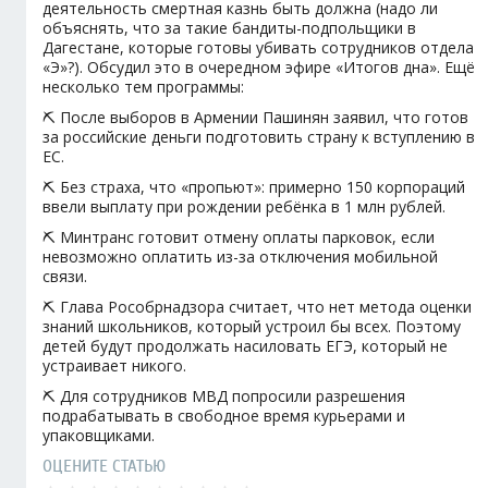
деятельность смертная казнь быть должна (надо ли
объяснять, что за такие бандиты-подпольщики в
Дагестане, которые готовы убивать сотрудников отдела
«Э»?). Обсудил это в очередном эфире «Итогов дна». Ещё
несколько тем программы:
⛏️ После выборов в Армении Пашинян заявил, что готов
за российские деньги подготовить страну к вступлению в
ЕС.
⛏️ Без страха, что «пропьют»: примерно 150 корпораций
ввели выплату при рождении ребёнка в 1 млн рублей.
⛏️ Минтранс готовит отмену оплаты парковок, если
невозможно оплатить из-за отключения мобильной
связи.
⛏️ Глава Рособрнадзора считает, что нет метода оценки
знаний школьников, который устроил бы всех. Поэтому
детей будут продолжать насиловать ЕГЭ, который не
устраивает никого.
⛏️ Для сотрудников МВД попросили разрешения
подрабатывать в свободное время курьерами и
упаковщиками.
ОЦЕНИТЕ СТАТЬЮ