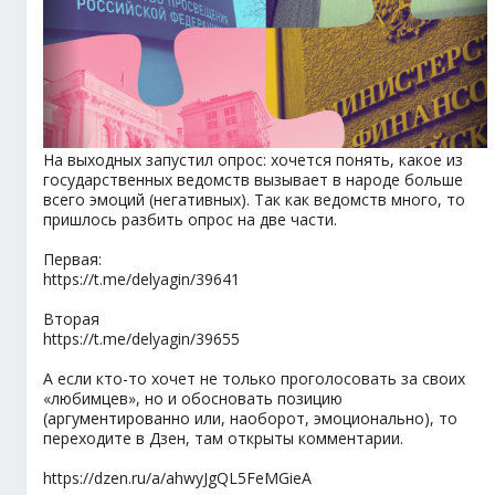
На выходных запустил опрос: хочется понять, какое из
государственных ведомств вызывает в народе больше
всего эмоций (негативных). Так как ведомств много, то
пришлось разбить опрос на две части.
Первая:
https://t.me/delyagin/39641
Вторая
https://t.me/delyagin/39655
А если кто-то хочет не только проголосовать за своих
«любимцев», но и обосновать позицию
(аргументированно или, наоборот, эмоционально), то
переходите в Дзен, там открыты комментарии.
https://dzen.ru/a/ahwyJgQL5FeMGieA