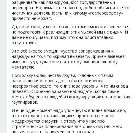
расценивать как планирующийся государственный
переворот. Но, думаю, не надо подробно объяснять, что
частичная деятельность ни к какому «госперевороту»
привести не может.
Да, возможно, у кого-то где-то такие мысли и шевелятся,
но подготовки к реализации этих мыслей мы не видим. И
даже не ощущаем, потому что она блистательно
отсутствует.
Это всё скорее эмоции, чувство сопереживания и
надежды на то, что «кривая вывезет». Причём вывезет
именно туда, куда хочется такому эмоциональному
мечтателю.
Поскольку большинству людей, склонных к таким
размышлениям, очень долго (патологически!
невероятно!) везло, то они снова уверены, что им снова
повезёт. Особенно забавно наблюдать, когда такие
мечты обуревают людей из конкурирующих политических
группировок.
И ещё один момент надо упомянуть: вполне возможно,
что этот хаос сталкивающихся проектов отчасти
модерируется снаружи. Потому что у нас про
стратегическое планирование всё очень смутно. Чего
нельзя сказать, например, про англичан.