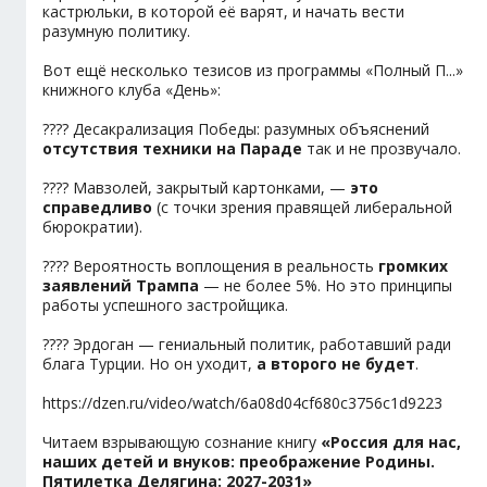
кастрюльки, в которой её варят, и начать вести
разумную политику.
Вот ещё несколько тезисов из программы «Полный П...»
книжного клуба «День»:
???? Десакрализация Победы: разумных объяснений
отсутствия техники на Параде
так и не прозвучало.
???? Мавзолей, закрытый картонками, —
это
справедливо
(с точки зрения правящей либеральной
бюрократии).
???? Вероятность воплощения в реальность
громких
заявлений Трампа
— не более 5%. Но это принципы
работы успешного застройщика.
???? Эрдоган — гениальный политик, работавший ради
блага Турции. Но он уходит,
а второго не будет
.
https://dzen.ru/video/watch/6a08d04cf680c3756c1d9223
Читаем взрывающую сознание книгу
«Россия для нас,
наших детей и внуков: преображение Родины.
Пятилетка Делягина: 2027-2031»