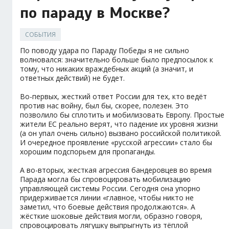
по параду в Москве?
СОБЫТИЯ
По поводу удара по Параду Победы я не сильно
волновался: значительно больше было предпосылок к
тому, что никаких враждебных акций (а значит, и
ответных действий) не будет.
Во-первых, жесткий ответ России для тех, кто ведёт
против нас войну, был бы, скорее, полезен. Это
позволило бы сплотить и мобилизовать Европу. Простые
жители ЕС реально верят, что падение их уровня жизни
(а он упал очень сильно) вызвано российской политикой.
И очередное проявление «русской агрессии» стало бы
хорошим подспорьем для пропаганды.
А во-вторых, жесткая агрессия бандеровцев во время
Парада могла бы спровоцировать мобилизацию
управляющей системы России. Сегодня она упорно
придерживается линии «главное, чтобы никто не
заметил, что боевые действия продолжаются». А
жёсткие шоковые действия могли, образно говоря,
спровоцировать лягушку выпрыгнуть из тёплой