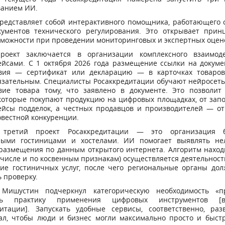
ванием ИИ.
редставляет собой интерактивного помощника, работающего 
кументов технического регулирования. Это открывает прин
можности при проведении мониторинговых и экспертных оцен
роект заключается в организации комплексного взаимод
ейсами. С 1 октября 2026 года размещение ссылки на докуме
твия — сертификат или декларацию — в карточках товаров
язательным. Специалисты Росаккредитации обучают нейросет
твие товара тому, что заявлено в документе. Это позволит
 которые покупают продукцию на цифровых площадках, от зап
ейсы подделок, а честных продавцов и производителей — от
вестной конкуренции.
, третий проект Росаккредитации — это организация 
ными гостиницами и хостелами. ИИ помогает выявлять не
размещения по данным открытого интернета. Алгоритм наход
м числе и по косвенным признакам) осуществляется деятельност
ние гостиничных услуг, после чего региональные органы дол
 проверку.
Мишустин подчеркнул категорическую необходимость «п
ть практику применения цифровых инструментов [
дитации]. Запускать удобные сервисы, соответственно, раз
ал, чтобы люди и бизнес могли максимально просто и быст