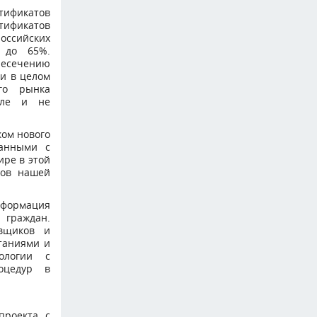
ртификатов
ртификатов
российских
 до 65%.
ресечению
 и в целом
го рынка
сле и не
ком нового
занными с
ире в этой
сов нашей
ормация
 граждан.
вщиков и
таниями и
ологии с
оцедур в
проекта с