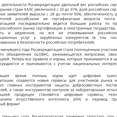
 деятельности Росаккредитации удельный вес российских се
рынке стран ЕАЭС увеличился с 20 до 31%, доля российских се
ких заявителей выросла с 28 до почти 50%, обеспеченность 
дителей российскими же сертификатами возросла почти
дитацией последовательно ведется большая работа по п
российского рынка сертификации в иностранные государства,
сть и медленное, но все же отвоевывание российско
кационных услуг у зарубежных конкурентов (в том чи
ованных в безопасности российских потребителей).
 минувшего года Росаккредитация стала полноценным участни
ого объединения GLOBAC, занимающегося вопросами, свя
цией. Теперь все правила и нормы, которые принимаются в м
бсуждаются и принимаются с учетом национальных интере
оящее время полным ходом идет цифровая трансф
дитации, создаются новые сервисы для участников рынка и
из главных инструментов защиты добросовестных поста
елей, а также инструментов контроля за лабораторными испы
кацией продукции становятся цифровые сервисы, техн
ованием искусственного интеллекта (ИИ) и перевод пр
ный формат.
 текущего года Росаккредитация намерена запустить три 