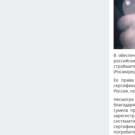
В обеспе
российск
строймат
(Росаккре
Ее права
сертифик
России, н
Несмотря
благодаря
сумела п
зарегист
системат
сертифик
потребите