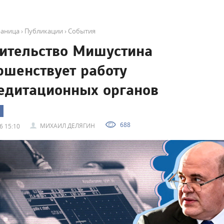
раница
›
Публикации
›
События
ительство Мишустина
ршенствует работу
едитационных органов
688
МИХАИЛ ДЕЛЯГИН
6 15:10