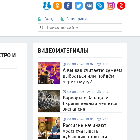
Вход
Регистрация
ВИДЕОМАТЕРИАЛЫ
ТРО И
06.08.2026 20:09
188
А вы как считаете: сумеем
выбраться или пойдём
через смуту?
05.08.2026 22:18
239
Варвары с Запада: у
Европы веками чешется
экспансия
04.08.2026 18:04
248
Россияне начинают
«распечатывать
кубышки»: стоит ли