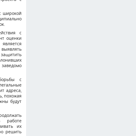
с широкой
ципиально
ок.
ействия с
нт оценки
 является
ь выявлять
 защитить
олонивших
 заведомо
борьбы с
легальные
ит адреса,
ь, похожая
жны будут
родолжать
в работе
вивать их
ро решить