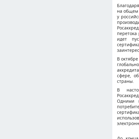
Благодаря
на общем 
у российс
произво
Росаккре
перетока 
идет пу
сертифи
заинтерес
В октябре
глобальн
аккредита
сфере, о
страны.
В наст
Росаккре
Одними 
потребит
сертифи
использ
электрон
До конца