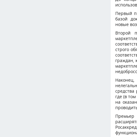
использо
Первый п
базой до
новые воз
Второй п
маркетпл
соответс
строго об
соответс
граждан,
маркетпл
недобросо
Наконец
нелегаль
средства 
где (в то
на оказа
проводить
Премьер 
расширя
Росаккре
функцион