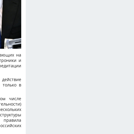
пающих на
троники и
редитации
 действие
 только в
том числе
тельности)
ескольких
структуры
и правила
оссийских