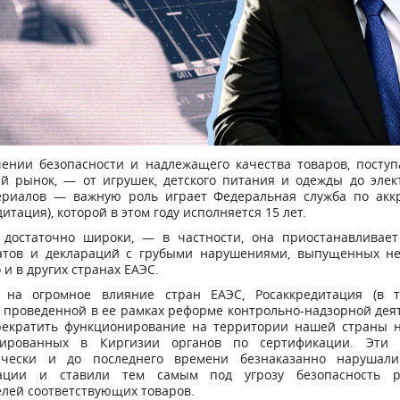
чении безопасности и надлежащего качества товаров, посту
ий рынок, — от игрушек, детского питания и одежды до элек
ериалов — важную роль играет Федеральная служба по акк
дитация), которой в этом году исполняется 15 лет.
 достаточно широки, — в частности, она приостанавливает
атов и деклараций с грубыми нарушениями, выпущенных не
о и в других странах ЕАЭС.
 на огромное влияние стран ЕАЭС, Росаккредитация (в 
 проведенной в ее рамках реформе контрольно-надзорной дея
рекратить функционирование на территории нашей страны н
рированных в Киргизии органов по сертификации. Эти 
ически и до последнего времени безнаказанно нарушал
ации и ставили тем самым под угрозу безопасность р
лей соответствующих товаров.