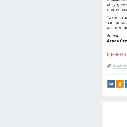
обсужден
подтвержд
Также сто
завершила
для женщи
Автор:
Аглая Ст
ОЦЕНИТЕ 
михаил