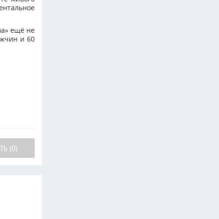
ентальное
ма» ещё не
ужчин и 60
Ь (0)