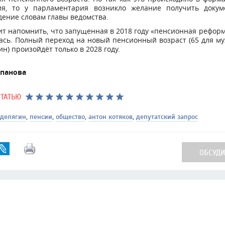
ия, то у парламентария возникло желание получить докум
ение словам главы ведомства.
ит напомнить, что запущенная в 2018 году «пенсионная рефор
сь. Полный переход на новый пенсионный возраст (65 для м
н) произойдёт только в 2028 году.
епанова
СТАТЬЮ
 делягин
,
пенсии
,
общество
,
антон котяков
,
депутатский запрос
ОБСУДИТ