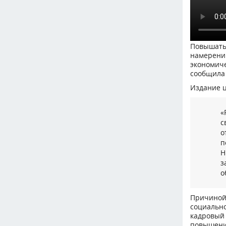
Повышать
намерений
экономиче
сообщила 
Издание ц
«
с
о
п
Н
з
о
Причиной
социальн
кадровы
повышения