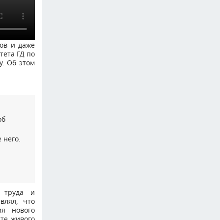
ов и даже
тета ГД по
у. Об этом
об
 него.
а труда и
влял, что
я нового
ате живого