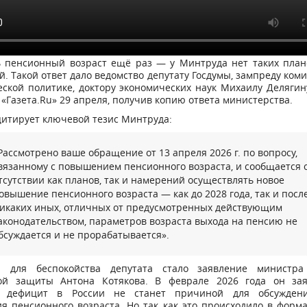
 пенсионный возраст ещё раз — у Минтруда нет таких план
. Такой ответ дало ведомство депутату Госдумы, зампреду коми
ской политике, доктору экономических наук Михаилу Делягин
«Газета.Ru» 29 апреля, получив копию ответа министерства.
итирует ключевой тезис Минтруда:
Рассмотрено ваше обращение от 13 апреля 2026 г. по вопросу,
вязанному с повышением пенсионного возраста, и сообщается 
тсутствии как планов, так и намерений осуществлять новое
овышение пенсионного возраста — как до 2028 года, так и после
икаких иных, отличных от предусмотренных действующим
аконодательством, параметров возраста выхода на пенсию не
бсуждается и не прорабатывается».
 для беспокойства депутата стало заявление министр
ой защиты Антона Котякова. В феврале 2026 года он зая
й дефицит в России не станет причиной для обсуждени
 пенсионного возраста. Но так как это происходило в форм