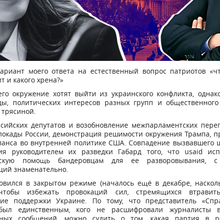
ариант моего ответа на естественный вопрос патриотов «ч
т и какого хрена?»
его окружение хотят выйти из украинского конфликта, однак
ды, политических интересов разных групп и общественного
 трясиной.
ссийских депутатов и возобновление межпарламентских пере
локады России, демонстрация решимости окружения Трампа, п
ланса во внутренней политике США. Совпадение вызвавшего 
ия руководителем их разведки Габард того, что usaid исп
нскую помощь бандеровцам для ее разворовывания, с
ций знаменательно.
товился в закрытом режиме (началось ещё в декабре, наскол
, чтобы избежать провокаций сил, стремящихся втрави
ие поддержки Украине. По тому, что представитель «Спр
был единственным, кого не расшифровали журналисты 
ных сообщений, можно судить о том, какая партия в р