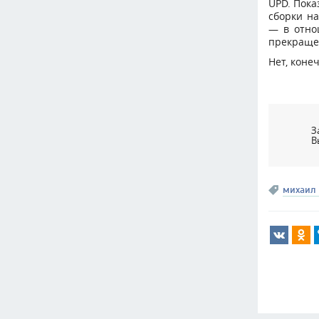
UPD. Пока
сборки н
— в отнош
прекраще
Нет, коне
З
В
михаил