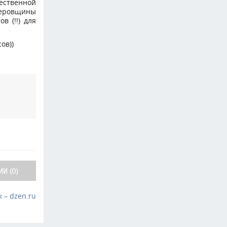
чественной
деровщины
в (!!) для
ов))
И (0)
 – dzen.ru