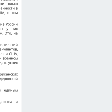
не только
ванности в
ША, в том
тив России
ают у них
м. Это, на
есятилетий
кулянтов,
сле и США,
 и военном
дать успех
риканских
еровской
сы единым
дарства и