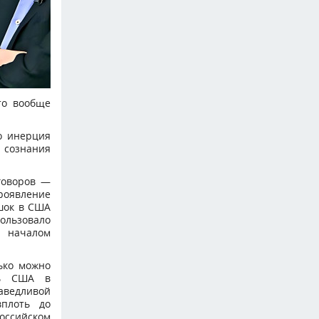
то вообще
о инерция
 сознания
говоров —
роявление
шок в США
ользовало
 началом
ько можно
ть США в
аведливой
вплоть до
оссийском