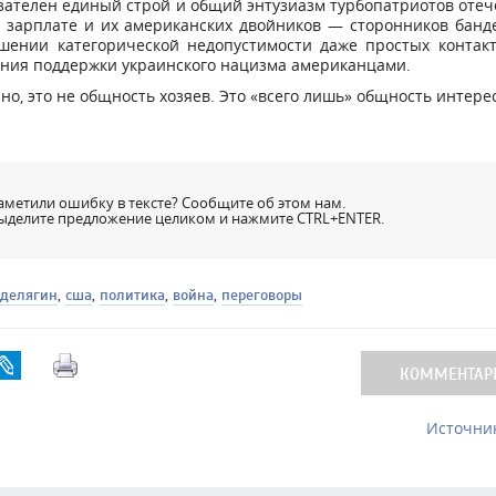
зателен единый строй и общий энтузиазм турбопатриотов оте
а зарплате и их американских двойников — сторонников бан
ении категорической недопустимости даже простых контакто
ния поддержки украинского нацизма американцами.
чно, это не общность хозяев. Это «всего лишь» общность интерес
аметили ошибку в тексте? Сообщите об этом нам.
ыделите предложение целиком и нажмите CTRL+ENTER.
 делягин
,
сша
,
политика
,
война
,
переговоры
КОММЕНТАРИ
Источник