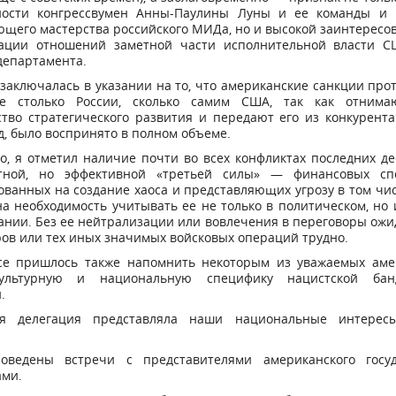
ности конгрессвумен Анны-Паулины Луны и ее команды и 
щего мастерства российского МИДа, но и высокой заинтересо
ации отношений заметной части исполнительной власти С
департамента.
заключалась в указании на то, что американские санкции про
е столько России, сколько самим США, так как отним
тво стратегического развития и передают его из конкурента
д, было воспринято в полном объеме.
о, я отметил наличие почти во всех конфликтах последних д
тной, но эффективной «третьей силы» — финансовых спе
ванных на создание хаоса и представляющих угрозу в том чи
на необходимость учитывать ее не только в политическом, но
нии. Без ее нейтрализации или вовлечения в переговоры ожи
ов или тех иных значимых войсковых операций трудно.
се пришлось также напомнить некоторым из уважаемых аме
культурную и национальную специфику нацистской банд
.
ая делегация представляла наши национальные интере
оведены встречи с представителями американского госу
ами.