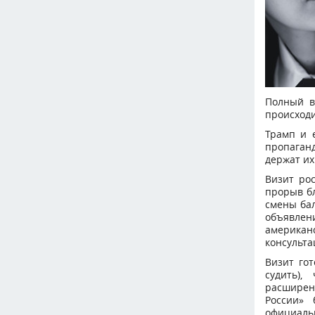
Полный в
происходи
Трамп и 
пропаган
держат их
Визит ро
прорыв б
смены ба
объявлен
америка
консульта
Визит го
судить)
расширен
России» 
официаль