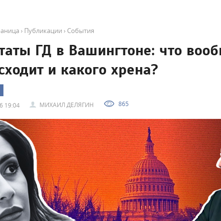
раница
›
Публикации
›
События
таты ГД в Вашингтоне: что воо
сходит и какого хрена?
865
МИХАИЛ ДЕЛЯГИН
6 19:04