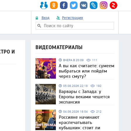
Вход
Регистрация
ВИДЕОМАТЕРИАЛЫ
ТРО И
ВЧЕРА В 20:09
111
А вы как считаете: сумеем
выбраться или пойдём
через смуту?
05.08.2026 22:18
192
Варвары с Запада: у
Европы веками чешется
экспансия
04.08.2026 18:04
212
Россияне начинают
«распечатывать
кубышки»: стоит ли