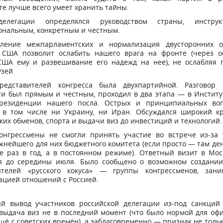
е лучше всего умеет хранить тайны.
делегации определялся руководством страны, инстру
ональным, конкретным и честным.
вление межпарламентских и нормализация двусторонних 
 США позволит ослабить нашего врага на фронте (через о
ША ему и развешивание его надежд на нее), не ослабляя 
зей.
редставителей конгресса была двухпартийной. Разговор
ти был прямым и честным, проходил в два этапа — в Институ
резиденции нашего посла. Острых и принципиальных во
, в том числе ни Украину, ни Иран. Обсуждался широкий кр
ких обменов, спорта и выдачи виз до инвестиций и технологий.
онгрессмены не смогли принять участие во встрече из-за 
жнейшего для них бюджетного комитета (если просто — там ден
е раз в год, а в постоянном режиме). Ответный визит в Мос
ся до середины июля. Было сообщено о возможном создании
ителей «русского кокуса» — группы конгрессменов, зан
ацией отношений с Россией.
й вывод участников российской делегации из-под санкций 
 выдача виз не в последний момент (что было нормой для оф
щё с советских времён), а заблаговременно — признак не толь