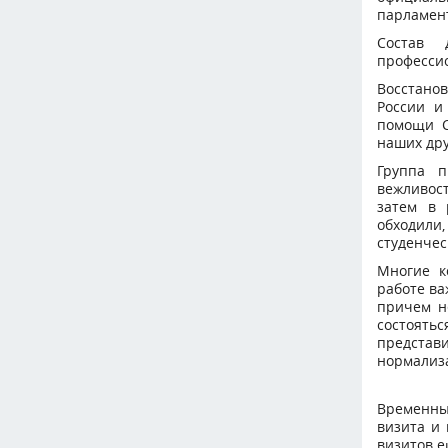
парламент
Состав 
професси
Восстано
России и
помощи С
наших дру
Группа п
вежливос
затем в 
обходили
студенчес
Многие к
работе ва
причем н
состоять
представ
нормализ
Временны
визита и
визитов е