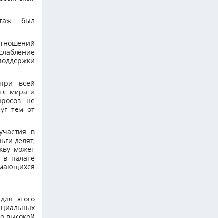
ктаж был
отношений
слабление
поддержки
 при всей
те мира и
просов не
уг тем от
участия в
ьги делят,
кву может
 в палате
имающихся
для этого
ициальных
ко высокой