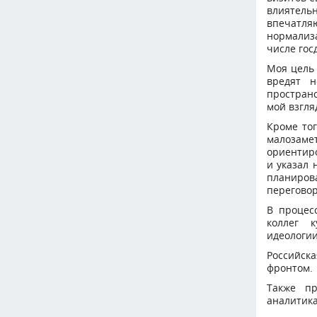
влиятель
впечатляю
нормализ
числе гос
Моя цель 
вредят н
пространс
мой взгля
Кроме тог
малозаме
ориентиро
и указал 
планирова
переговор
В процес
коллег 
идеологии
Российск
фронтом.
Также пр
аналитик