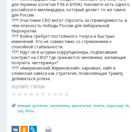
для Украины (сочетая РЭБ и БПЛА). Назовите хоть одного
российского миллиардера, который делает то же самое
для России.
???? Участники СВО могут спросить за справедливость: в
чём опасность победы России для либеральной
бюрократии.
???? Война требует постоянного тонуса и быстрых
изменений. Это не совместимо со стремлением к
спокойной стабильности.
???? Идут ли в штурма коррупционеры, подписавшие
контракт на СВО? Где сражаются чиновники, желающие
получить «ветеранку»?
???? «Американский Жириновский»: карнавал, хайп и
словесная завеса как стратегия, позволяющая Трампу
добиваться успеха.
ОЦЕНИТЕ СТАТЬЮ
михаил делягин
,
экономика
,
идеология
,
элиты
,
царьград-тв
,
сво
,
бпла