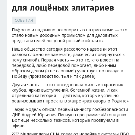
для лощёных элитариев
СОБЫТИЯ
Пафосно и надрывно поговорить о патриотизме — это
стало новым доходным промыслом для деловитых
представителей лощёной российской элиты.
Наше общество сегодня расколото надвое (и этот
разлом сложно не замечать, даже если повернуться к
нему спиной). Первая часть — это те, кто воюет на
передовой, либо передовой помогает, либо иным
образом делом (а не словами!) участвует во вкладе в
Победу (производство, тыл и так далее).
Другая часть — это повседневная жизнь из красивых
клубов, ярких выступлений, богемной жизни. И как
отдельная категория — деятели, которые успешно
реализовывают проекты в жанре «разговоры о Родине».
Такую модель описал первый министр госбезопасности
ДНР Андрей Юрьевич Пинчук в программе «Итоги дна».
Вот ещё несколько тезисов, которые прозвучали в
эфире:
???? Миллиардеры США создают новейшие системы ПВО