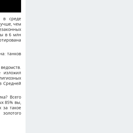
й в среде
лучше, чем
езаконных
ры в 6 млн
ртирована
на: танков
 ведомств.
ё изложил
лигиозных
 в Средней
ика? Всего
ых 85% вы,
х за такое
 золотого