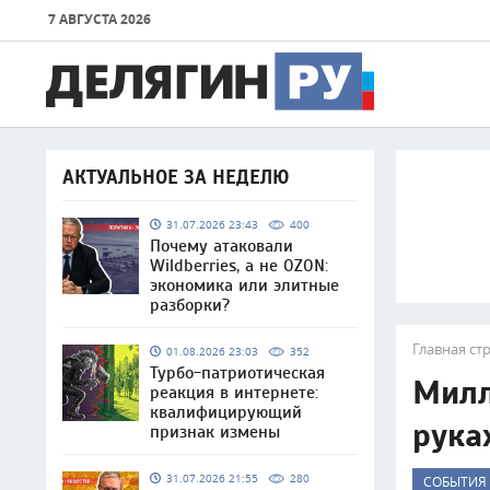
7 АВГУСТА 2026
АКТУАЛЬНОЕ ЗА НЕДЕЛЮ
31.07.2026 23:43
400
Почему атаковали
Wildberries, а не OZON:
экономика или элитные
разборки?
Главная ст
01.08.2026 23:03
352
Турбо-патриотическая
Милл
реакция в интернете:
квалифицирующий
рука
признак измены
31.07.2026 21:55
280
СОБЫТИЯ