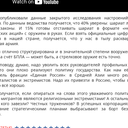
опубликовали данные закрытого исследования настроени
. По данным ведомства получается, что 40% уверены: шариат 
 законы. И 15% готовы отстаивать шариат в формате «н
ких акций» с оружием в руках. Если взять официальные циф
в в нашей стране, получается, что у нас в тылу расква
ая армия.
 отлично структурирована и в значительной степени вооруже
на счёт БПЛА — может быть, а стрелковое оружие есть точно.
поводу, думаю, надо уволить всех руководителей профильных
то они плохо реализуют политику государства. Как нам е
тель фракции «Единая Россия»: в Средней Азии много ре
алистов и экстремистов. Надо их привезти в Россию, чтобы
 всё хорошо.
лучается, если опираться на слова этого уважаемого полит
мигрантов являются религиозными экстремистами! А остальн
 кого завезли? Честных тружеников? В успешных корпорация
ание стратегическими планами выбрасывают за борт без
.