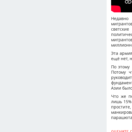
Недавно 
мигрантов
светские
политичес
мигранто
миллионн
Эта армия
ещё нет, 
По этому 
Потому ч
руководи
фундамент
Азии было
Что же по
лишь 15% 
простите,
манкиров
парашюта