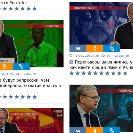
ется YouTube
18.04.2026 21:36
591
СОБЫТИЯ
Переговоры закончились у
как найти общий язык с VK-в
6 12:35
467
СОБЫТИЯ
а будут репрессии: чем
либералы, захватив власть в