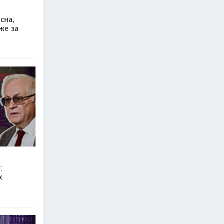
сна,
же за
:
х