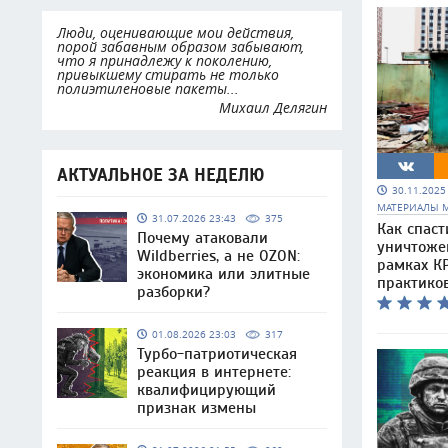
Люди, оценивающие мои действия,
порой забавным образом забывают,
что я принадлежу к поколению,
привыкшему стирать не только
полиэтиленовые пакеты...
Михаил Делягин
АКТУАЛЬНОЕ ЗА НЕДЕЛЮ
30.11.202
МАТЕРИАЛЫ 
31.07.2026 23:43
375
Как спаст
Почему атаковали
уничтоже
Wildberries, а не OZON:
рамках КР
экономика или элитные
практико
разборки?
01.08.2026 23:03
317
Турбо-патриотическая
реакция в интернете:
квалифицирующий
признак измены