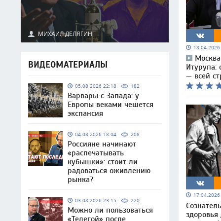
МИХАИЛ ДЕЛЯГИН
18.04.202
Москва
ВИДЕОМАТЕРИАЛЫ
Итурупа:
— всей ст
05.08.2026 22:18
182
Варвары с Запада: у
Европы веками чешется
экспансия
04.08.2026 18:04
208
Россияне начинают
«распечатывать
кубышки»: стоит ли
радоваться оживлению
рынка?
17.04.202
03.08.2026 23:15
220
Сознател
Можно ли пользоваться
здоровья 
«Телегой» после