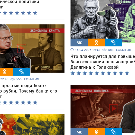
ической политики
ии
16.04.2026 19:47
688
СОБЫТИЯ
Что планируется для повыш
благосостояния пенсионеров?
Делягина к Голиковой
6 22:43
555
СОБЫТИЯ
 простые люди боятся
 рубля. Почему банки его
т