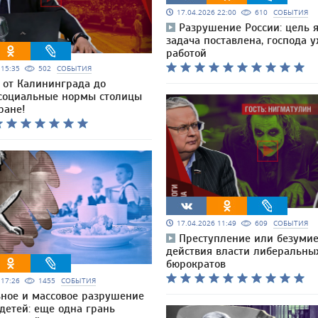
17.04.2026 22:00
610
СОБЫТИЯ
Разрушение России: цель я
задача поставлена, господа у
работой
6 15:35
502
СОБЫТИЯ
 от Калининграда до
 социальные нормы столицы
ране!
17.04.2026 11:49
609
СОБЫТИЯ
Преступление или безумие
действия власти либеральны
бюрократов
6 17:26
1455
СОБЫТИЯ
ьное и массовое разрушение
детей: еще одна грань