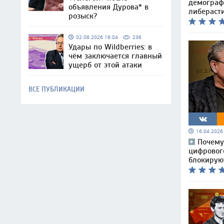
демограф
объявления Дурова* в
либераст
розыск?
02.08.2026 16:04
236
Удары по Wildberries: в
чём заключается главный
ущерб от этой атаки
ВСЕ ПУБЛИКАЦИИ
16.04.202
Почему
цифрового
блокирую