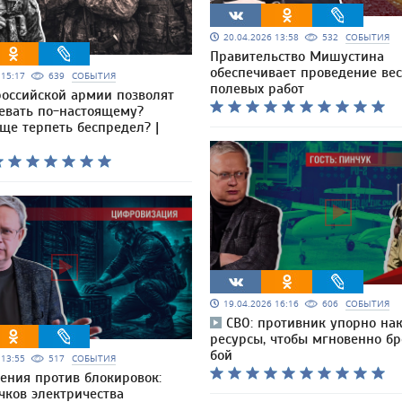
20.04.2026 13:58
532
СОБЫТИЯ
Правительство Мишустина
обеспечивает проведение ве
6 15:17
639
СОБЫТИЯ
полевых работ
российской армии позволят
оевать по-настоящему?
ще терпеть беспредел? |
19.04.2026 16:16
606
СОБЫТИЯ
СВО: противник упорно на
ресурсы, чтобы мгновенно бр
бой
6 13:55
517
СОБЫТИЯ
ения против блокировок:
чков электричества