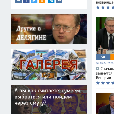
возвраща
19.04.202
Сначал
займутся 
Венгрии
А вы как считаете: сумеем
выбраться или пойдём
через смуту?