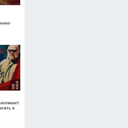
сенне-
капливает
осить в