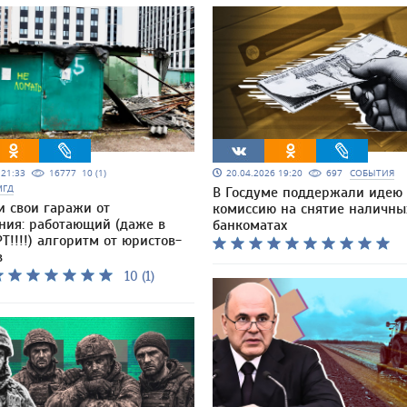
5 21:33
16777
10 (1)
20.04.2026 19:20
697
СОБЫТИЯ
МГД
В Госдуме поддержали идею
и свои гаражи от
комиссию на снятие наличны
ния: работающий (даже в
банкоматах
Т!!!!) алгоритм от юристов-
в
10 (1)