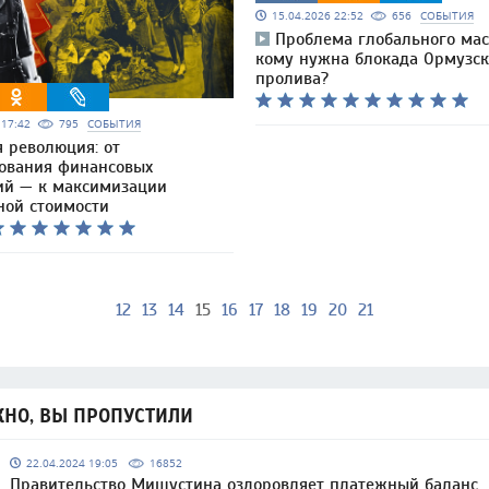
15.04.2026 22:52
656
СОБЫТИЯ
Проблема глобального мас
кому нужна блокада Ормузск
пролива?
6 17:42
795
СОБЫТИЯ
 революция: от
ования финансовых
ий — к максимизации
ной стоимости
12
13
14
15
16
17
18
19
20
21
НО, ВЫ ПРОПУСТИЛИ
22.04.2024 19:05
16852
Правительство Мишустина оздоровляет платежный баланс